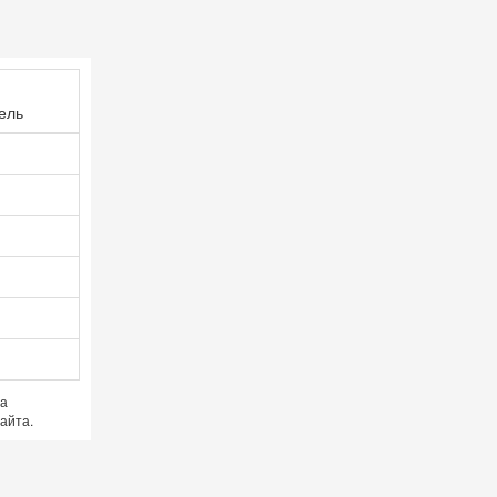
ель
ра
айта.