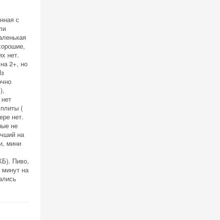
нная с
ли
маленькая
хорошие,
х нет.
на 2+, но
Из
очно
),
 нет
 плиты (
ере нет.
ные не
учший на
и, мини
Б). Пиво,
 минут на
ались