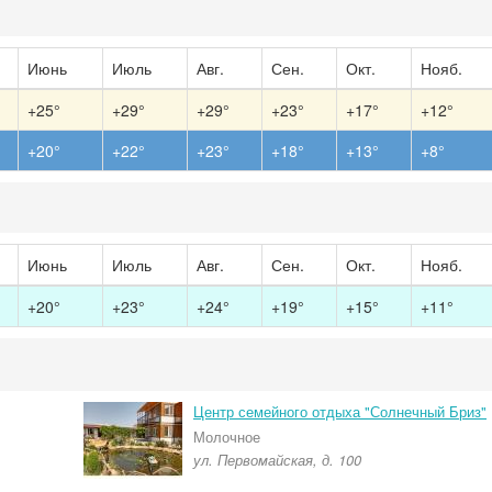
Июнь
Июль
Авг.
Сен.
Окт.
Нояб.
+25°
+29°
+29°
+23°
+17°
+12°
+20°
+22°
+23°
+18°
+13°
+8°
Июнь
Июль
Авг.
Сен.
Окт.
Нояб.
+20°
+23°
+24°
+19°
+15°
+11°
Центр семейного отдыха "Солнечный Бриз"
Молочное
ул. Первомайская, д. 100