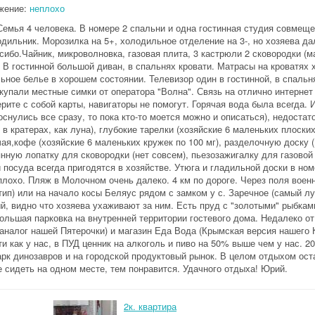
жение:
неплохо
Семья 4 человека. В номере 2 спальни и одна гостинная студия совмеще
дильник. Морозилка на 5+, холодильное отделение на 3-, но хозяева да
ибо.Чайник, микроволновка, газовая плита, 3 кастрюли 2 сковородки (
. В гостинной большой диван, в спальнях кровати. Матрасы на кроватях 
ное белье в хорошем состоянии. Телевизор один в гостинной, в спальня
купали местные симки от оператора "Волна". Связь на отлично интернет 
рите с собой карты, навигаторы не помогут. Горячая вода была всегда. 
нулись все сразу, то пока кто-то моется можно и описаться), недостат
в кратерах, как луна), глубокие тарелки (хозяйские 6 маленьких плоских
ая,кофе (хозяйские 6 маленьких кружек по 100 мг), разделочную доску (
янную лопатку для сковородки (нет совсем), пьезозажигалку для газовой
 посуда всегда пригодятся в хозяйстве. Утюга и гладильной доски в ном
плохо. Пляж в Молочном очень далеко. 4 км по дороге. Через поля воен
тип) или на начало косы Беляус рядом с замком у с. Заречное (самый л
ый, видно что хозяева ухаживают за ним. Есть пруд с "золотыми" рыбкам
ольшая парковка на внутренней территории гостевого дома. Недалеко от
(аналог нашей Пятерочки) и магазин Еда Вода (Крымская версия нашего К
и как у нас, в ПУД ценник на алкоголь и пиво на 50% выше чем у нас. 20
арк динозавров и на городской продуктовый рынок. В целом отдыхом ост
 сидеть на одном месте, тем понравится. Удачного отдыха! Юрий.
2к. квартира