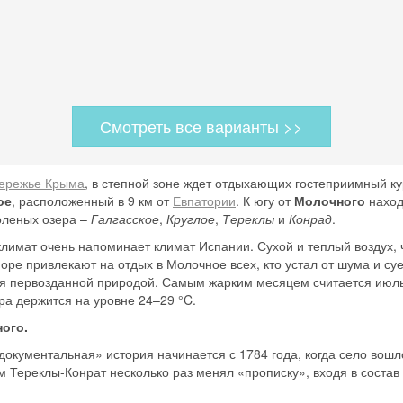
Смотреть все варианты >>
ережье Крыма
, в степной зоне ждет отдыхающих гостеприимный к
ое
, расположенный в 9 км от
Евпатории
. К югу от
Молочного
наход
оленых озера –
Галгасское
,
Круглое
,
Тереклы
и
Конрад
.
лимат очень напоминает климат Испании. Сухой и теплый воздух, 
море привлекают на
отдых в Молочное
всех, кто устал от шума и су
ся первозданной природой. Самым жарким месяцем считается июль.
ра держится на уровне 24–29 °C.
ого.
«документальная» история начинается с 1784 года, когда село вошл
Тереклы-Конрат несколько раз менял «прописку», входя в состав