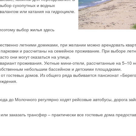
выбор сухопутных и водных
квалангом или катания на гидроцикле.
поэтому выбор жилья здесь
ественно летними домиками, при желании можно арендовать кварт
парковки и рассчитаны на семейное проживание. При выборе летн
асто они могут оказаться на улице.
вариант проживания. Уютные мини-отели, рассчитанные на 5–10 н
собственным небольшим бассейном и детскими площадками.
я от гостевых домов. Из общего ряда выбивается пансионат «Берег
еждения.
сюда до Молочного регулярно ходят рейсовые автобусы, дорога зай
Скидка −5%
ли заказать трансфер – практически все гостевые дома предостав
Хочешь дешевле? Оставь почту и получи промокод
первое бронирование!