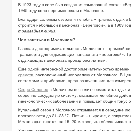
В 1923 году в селе был создан мясомолочный совхоз «Бе
1945 году село переименовали в Молочное.
Благодаря соленым озерам и лечебным грязям,
отдых в
строится небольшой пансионат «Береговой», а в 1989 го
трамвайная линия
.
Чем заняться в Молочном?
Главная достопримечательность Молочного – трамвайная 
транспорта для отдыхающих пансионата «Береговой». Тр
отдыхающих пансионата проезд бесплатный.
Еще одной интересной достопримечательностью времен
средств
, расположенный неподалеку от Молочного. В Це
системами и приборами, предназначенными для измерени
Озеро Соленое
в Молочном позволит совместить отдых и
сердечно-сосудистую систему, оказывает лечебное дейст
гинекологических заболеваний и повышает общий тонус о
Купальный сезон в Молочном открывается в середине ию
прогреваются до 21–23 °C. Пляжи – широкие, с покрытием
Мелководье тянется на 15–20 метров, что обеспечивает 
Хорошо развита пляжная инфраструктура: есть туалет, д