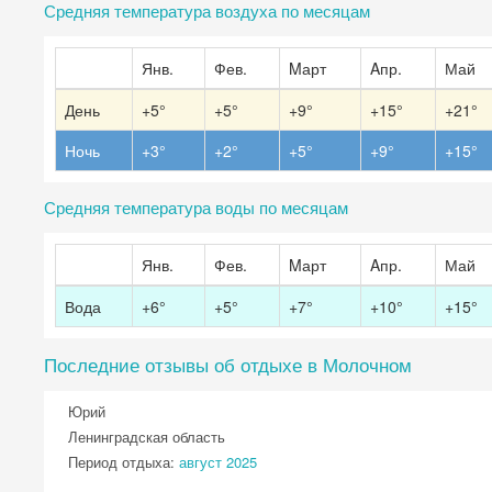
Средняя температура воздуха по месяцам
Янв.
Фев.
Mарт
Aпр.
Май
День
+5°
+5°
+9°
+15°
+21°
Ночь
+3°
+2°
+5°
+9°
+15°
Средняя температура воды по месяцам
Янв.
Фев.
Mарт
Aпр.
Май
Вода
+6°
+5°
+7°
+10°
+15°
Последние отзывы об отдыхе в Молочном
Юрий
Ленинградская область
Период отдыха:
август 2025