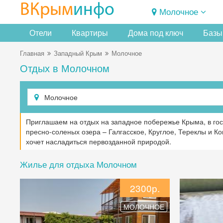
ВКрым
инфо
Молочное
Отели
Квартиры
Дома под ключ
Базы
Главная
Западный Крым
Молочное
Отдых в Молочном
Приглашаем на отдых на западное побережье Крыма, в гос
пресно-соленых озера – Галгасское, Круглое, Тереклы и Ко
хочет насладиться первозданной природой.
Жилье для отдыха Молочном
2300р.
МОЛОЧНОЕ