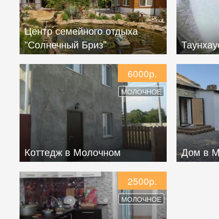
Центр семейного отдыха
"Солнечный Бриз"
Таунхау
6000р.
МОЛОЧНОЕ
Коттедж в Молочном
Дом в 
2500р.
МОЛОЧНОЕ