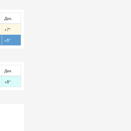
Дек.
+7°
+5°
Дек.
+8°