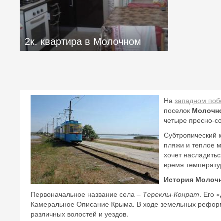
2к. квартира в Молочном
На
западном поб
поселок
Молочн
четыре пресно-с
Субтропический к
пляжи и теплое 
хочет насладить
время температу
История Молочн
Первоначальное название села –
Тереклы-Конрат
. Его 
Камеральное Описание Крыма. В ходе земельных реформ 
различных волостей и уездов.