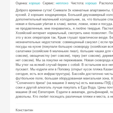
Оценка:
хорошо
Сервис:
неплохо
Чистота:
хорошо
Располо
Доброго времени суток! Снимали 3х комнатные апартаменты. 
кухней. 2 хороших кондиционера. Большой двухкамерный холо
дополнительный маленький холодильник, за, что большое спас
новая и большая убитая в хлам), вилки, ложки, ножи и посуда
не продавленные, мне понравились, я люблю твердые. Пастель
Хозяйский интернет нормальный, смотреть кино позволяет. По
это у всех операторов так, Крым глушат практически везде. Бе
незначительных недостатков: совмещенный санузел ( если прос
посуды на кухне (покупали большую сковороду (хозяйская вся 
салатники (хозяйские 6 маленьких пиал), большие чашки для ч
совсем), овощечистку (нет совсем), терку (нет совсем), дерев
нет совсем). Мы за покупки не переживаем. Новая сковорода и
Мы утюг на всякий случай берем с собой. В остальном все не
пускают. Мы ездили или в Поповку (открыт кусок пляжа Казан
сегодня, есть вся инфраструктура). Бассейн достаточно чист
футбольное поле, большая оборудованная мангальная зона, б
"Солнечного бриза" (на машине 3 минуты) есть магазины ПУД 
соки и другой алкоголь лучше покупать в Еда Вода. Цены почт
машине (8 км) Евпатория. Ездили в аквапарк, дельфинарий, п
довольны. Кто любит посещать различные пляжи и места, а не
Константин