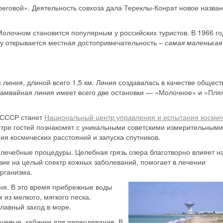
реговой». Деятельность совхоза дала Тереклы-Конрат новое назван
 Молочном
становится популярным у российских туристов. В 1966 го
ду открывается местная достопримечательность –
самая маленькая
линия, длиной всего 1,5 км. Линия создавалась в качестве общест
амвайная линия имеет всего две остановки — «Молочное» и «Пля
 СССР станет
Национальный центр управления и испытания космич
нтре гостей познакомят с уникальными советскими измерительными
я космических расстояний и запуска спутников.
 лечебные процедуры. Целебная грязь озера благотворно влияет н
вие на целый спектр кожных заболеваний, помогает в лечении
рганизма.
ня. В это время прибрежные воды
 из мелкого, мягкого песка.
плавный заход в море.
ушевые, кабинки для переодевания. В