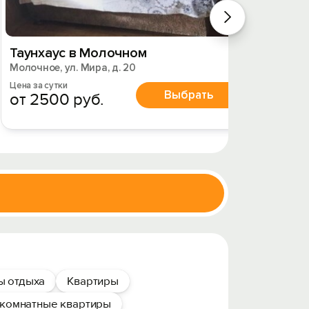
Таунхаус в Молочном
Дом 
Молочное, ул. Мира, д. 20
Молочно
Цена за сутки
Цена за 
Выбрать
от 2500 руб.
от 4
ы отдыха
Квартиры
комнатные квартиры