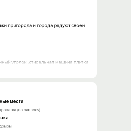
яжи пригорода и города радуют своей
онный уголок ,стиральная машина.плитка
нагреватель.
ные места
кроватка (по запросу)
вка
 домом