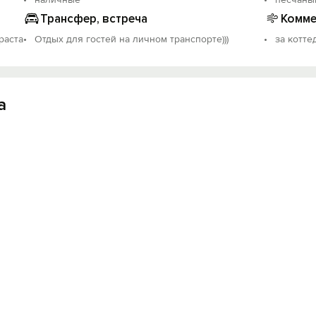
Трансфер, встреча
Комме
раста
Отдых для гостей на личном транспорте)))
за коттед
Вход на сайт
Войти или
Зарегистрироваться
а
Войти
Войти с помощью