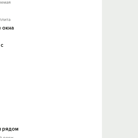
яемая
плита
з окна
 с
 рядом
й пляж