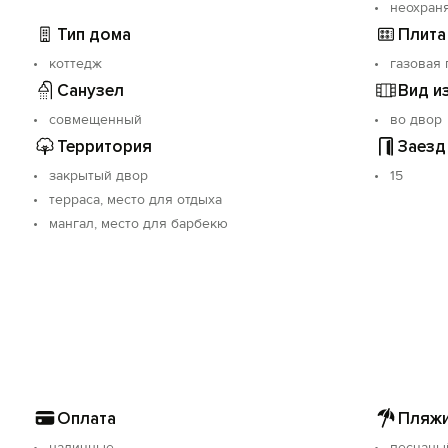
неохран
Тип дома
Плита
коттедж
газовая 
Санузел
Вид и
совмещенный
во двор
Территория
Заезд
закрытый двор
15
терраса, место для отдыха
мангал, место для барбекю
Оплата
Пляжи
наличные
песчаны