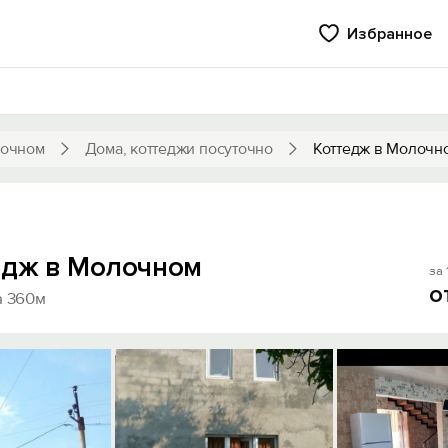
Избранное
лочном
Дома, коттеджи посуточно
Коттедж в Молочн
едж в Молочном
за 
о
а 360м