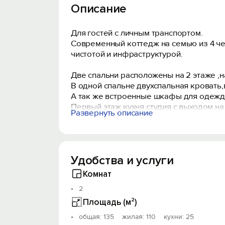
Описание
Для гостей с личным транспортом.
Современный коттедж на семью из 4 чел
чистотой и инфраструктурой.
Две спальни расположены на 2 этаже ,н
В одной спальне двухспальная кровать
А так же встроенные шкафы для одежды.
Первый этаж кухня студия с выходом на
Развернуть описание
газовая.микроволновка,холодильник,те
Есть удобный диван можно использоват
Парковочное место возле входа частич
Удобства и услуги
Комнат
2
Площадь (м²)
oбщая: 135 жилая: 110 кухни: 25