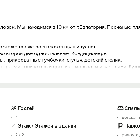
овек. Мы находимся в 10 км от г.Евпатория. Песчаные пл
а этаже так же расположен душ и туалет.
,во второй две односпальные. Кондиционеры.
 прикроватные тумбочки, стулья. детский столик.
 терасу и свой уютный дворик с мангалом и качелями. Кух
левизор.потолочный вентилятор. Сан. узел с душем. Водо
ь как 2 дополнительных спальных мест
но огорожено.
Гостей
Спаль
4
детская 
Этаж / Этажей в здании
Парко
2 / 2
рядом с