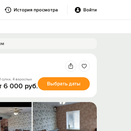
История просмотра
Войти
ом
1 сутки,
4 взрослых
Выбрать даты
т 6 000 руб.