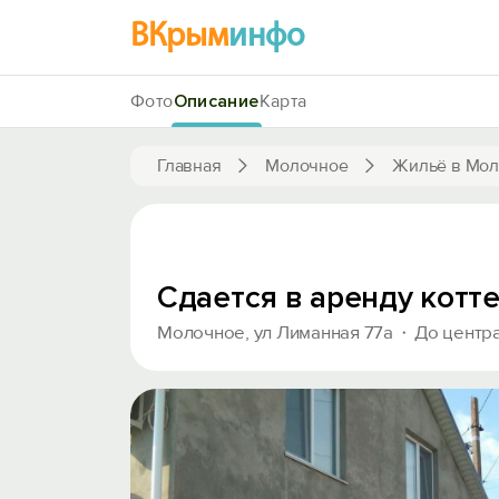
ВКрым
инфо
Фото
Описание
Карта
Главная
Молочное
Жильё в Мо
Сдается в аренду котт
Молочное, ул Лиманная 77а
До центр