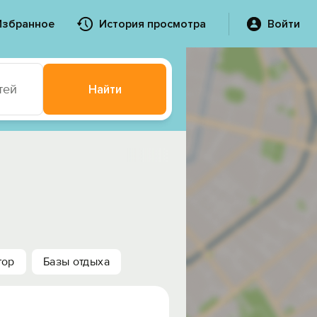
Избранное
История просмотра
Войти
тей
Найти
тор
Базы отдыха