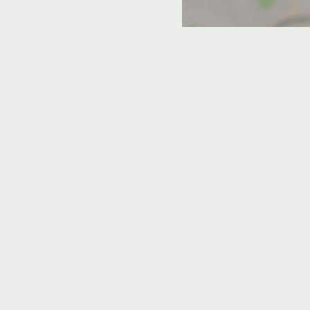
ый
Молочное
Николаевка
мовое
можете спланировать свое путешествие:
Для больших компаний мы рекомендуем