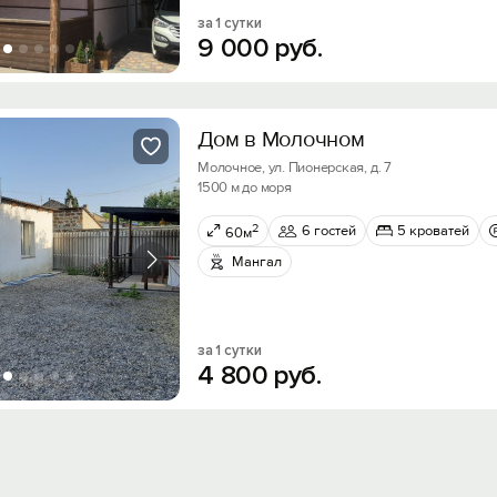
за 1 сутки
9
000
руб.
Дом в Молочном
Молочное, ул. Пионерская, д. 7
1500 м до моря
2
6 гостей
5 кроватей
60м
Мангал
за 1 сутки
4
800
руб.