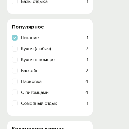
Базы отдыха
1
Популярное
Питание
1
Кухня (любая)
7
Кухня в номере
1
Бассейн
2
Парковка
4
C питомцами
4
Семейный отдых
1
Количество комнат