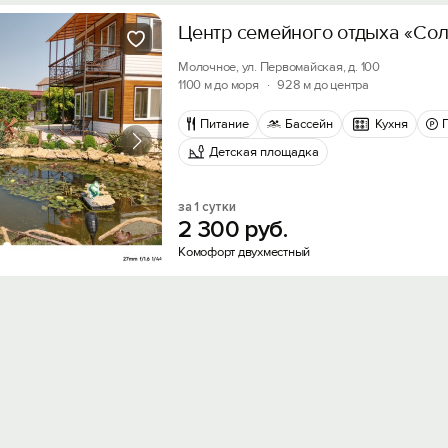
Центр семейного отдыха «Со
Молочное, ул. Первомайская, д. 100
1100 м до моря
·
928 м до центра
Питание
Бассейн
Кухня
Детская площадка
за 1 сутки
2
300
руб.
Комофорт двухместный