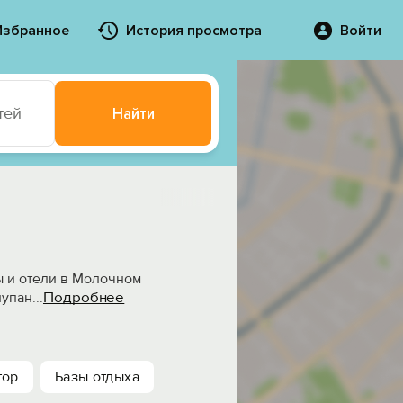
Избранное
История просмотра
Войти
тей
Найти
ы и отели в Молочном
Подробнее
лупан
...
тор
Базы отдыха