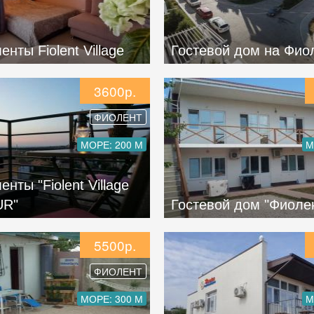
нты Fiolent Village
Гостевой дом на Фио
3600р.
ФИОЛЕНТ
МОРЕ: 200 М
М
нты "Fiolent Village
UR"
Гостевой дом "Фиоле
5500р.
ФИОЛЕНТ
МОРЕ: 300 М
М