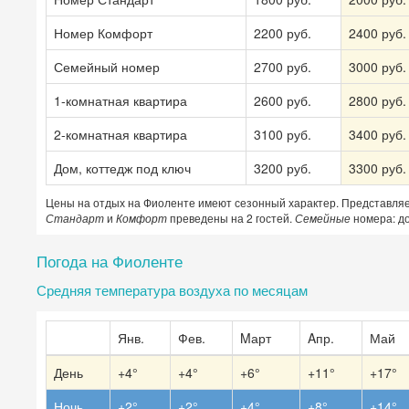
Номер Комфорт
2200 руб.
2400 руб.
Семейный номер
2700 руб.
3000 руб.
1-комнатная квартира
2600 руб.
2800 руб.
2-комнатная квартира
3100 руб.
3400 руб.
Дом, коттедж под ключ
3200 руб.
3300 руб.
Цены на отдых на Фиоленте имеют сезонный характер. Представля
Стандарт
и
Комфорт
преведены на 2 гостей.
Семейные
номера: до
Погода на Фиоленте
Средняя температура воздуха по месяцам
Янв.
Фев.
Mарт
Aпр.
Май
День
+4°
+4°
+6°
+11°
+17°
Ночь
+2°
+2°
+4°
+8°
+14°