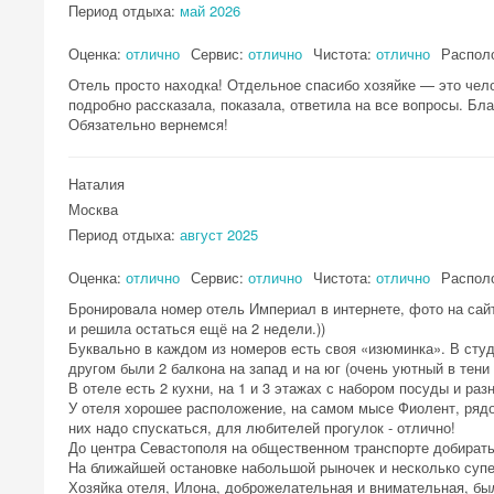
Период отдыха:
май 2026
Оценка:
отлично
Сервис:
отлично
Чистота:
отлично
Распол
Отель просто находка! Отдельное спасибо хозяйке — это чел
подробно рассказала, показала, ответила на все вопросы. Благ
Обязательно вернемся!
Наталия
Москва
Период отдыха:
август 2025
Оценка:
отлично
Сервис:
отлично
Чистота:
отлично
Распол
Бронировала номер отель Империал в интернете, фото на сайт
и решила остаться ещё на 2 недели.))
Буквально в каждом из номеров есть своя «изюминка». В студи
другом были 2 балкона на запад и на юг (очень уютный в тени
В отеле есть 2 кухни, на 1 и 3 этажах с набором посуды и ра
У отеля хорошее расположение, на самом мысе Фиолент, рядо
них надо спускаться, для любителей прогулок - отлично!
До центра Севастополя на общественном транспорте добираться
На ближайшей остановке набольшой рыночек и несколько супер
Хозяйка отеля, Илона, доброжелательная и внимательная, бы