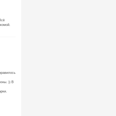
Всё
акомой.
онравилось
оны. )) В
арки.