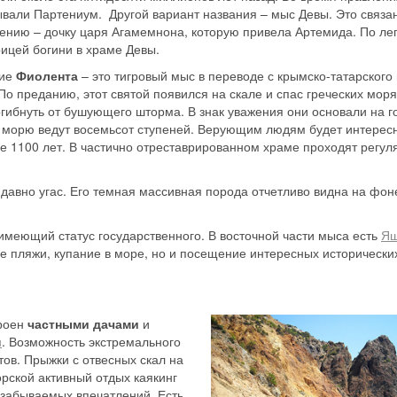
ывали Партениум. Другой вариант названия – мыс Девы. Это связа
нию – дочку царя Агамемнона, которую привела Артемида. По лег
ицей богини в храме Девы.
ние
Фиолента
– это тигровый мыс в переводе с крымско-татарского
 По преданию, этот святой появился на скале и спас греческих моря
гибнуть от бушующего шторма. В знак уважения они основали на г
 к морю ведут восемьсот ступеней. Верующим людям будет интерес
ее 1100 лет. В частично отреставрированном храме проходят регу
 давно угас. Его темная массивная порода отчетливо видна на фон
имеющий статус государственного. В восточной части мыса есть
Я
е пляжи, купание в море, но и посещение интересных исторически
троен
частными дачами
и
н
. Возможность экстремального
тов. Прыжки с отвесных скал на
рской активный отдых каякинг
езабываемых впечатлений. Есть