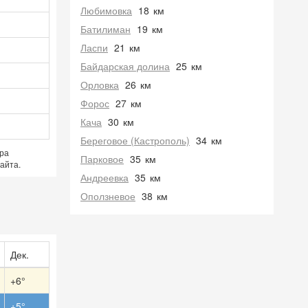
Любимовка
18
км
Батилиман
19
км
Ласпи
21
км
Байдарская долина
25
км
Орловка
26
км
Форос
27
км
Кача
30
км
Береговое (Кастрополь)
34
км
ра
Парковое
35
км
айта.
Андреевка
35
км
Оползневое
38
км
Дек.
+6°
+5°