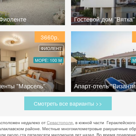
Фиоленте
Гостевой дом "Вятка"
3660р.
ФИОЛЕНТ
МОРЕ: 100 М
М
енты "Марсель"
Апарт-отель "Византи
Смотреть все варианты >>
сположен недалеко от
Севастополя
, в южной части Гераклейского
Балаклавском районе. Местные многокилометровые ракушечные об
ли около ста пятидесяти миллионов лет назад. Во время правлени