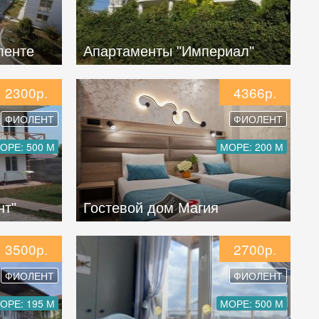
ленте
Апартаменты "Империал"
2300р.
4366р.
ФИОЛЕНТ
ФИОЛЕНТ
ОРЕ: 500 М
МОРЕ: 200 М
нт"
Гостевой дом Магия
3500р.
2700р.
ФИОЛЕНТ
ФИОЛЕНТ
ОРЕ: 195 М
МОРЕ: 500 М