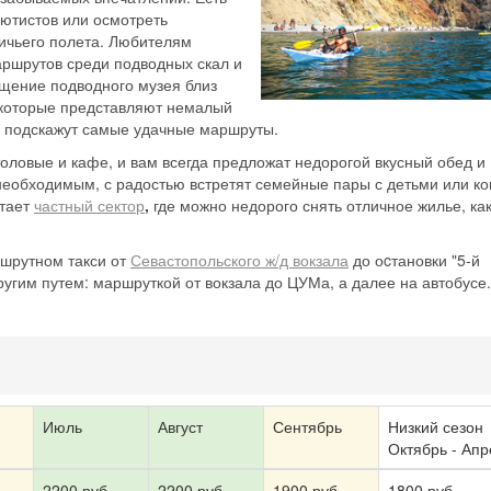
ютистов или осмотреть
ичьего полета. Любителям
ршрутов среди подводных скал и
щение подводного музея близ
 которые представляют немалый
ы подскажут самые удачные маршруты.
оловые и кафе, и вам всегда предложат недорогой вкусный обед и
необходимым, с радостью встретят семейные пары с детьми или к
стает
частный сектор
,
где можно недорого снять отличное жилье, ка
шрутном такси от
Севастопольского ж/д вокзала
до оcтановки "5-й
угим путем: маршруткой от вокзала до ЦУМа, а далее на автобусе.
Скидка −5%
Хочешь дешевле? Оставь почту и получи промокод
первое бронирование!
Июль
Август
Сентябрь
Низкий сезон
Октябрь - Апр
2200 руб.
2200 руб.
1900 руб.
1800 руб.