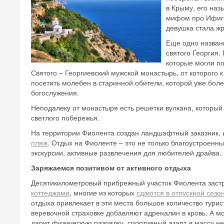
в Крыму, его наз
мифом про Ифиге
девушка стала жр
Еще одно назва
святого Георгия.
которые могли по
Святого – Георгиевский мужской монастырь, от которого
посетить молебен в старинной обители, которой уже бол
богослужения.
Неподалеку от монастыря есть решетки вулкана, который
светлого побережья.
На территории Фиолента создан ландшафтный заказник, 
пляж
.
Отдых на Фиоленте – это не только благоустроенны
экскурсии, активные развлечения для любителей драйва.
Заряжаемся позитивом от активного отдыха
Десятикилометровый прибрежный участок Фиолента зас
коттеджами
, многие из которых
сдаются в отпускной сезо
отдыха привлекает в эти места большое количество турис
веревочной страховке добавляют адреналин в кровь. А мо
дарит физическую разрядку, спортивный азарт и массу н