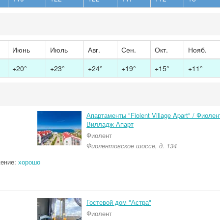
Июнь
Июль
Авг.
Сен.
Окт.
Нояб.
+20°
+23°
+24°
+19°
+15°
+11°
Апартаменты "Fiolent Village Apart" / Фиолен
Вилладж Апарт
Фиолент
Фиолентовское шоссе, д. 134
ение:
хорошо
Гостевой дом "Астра"
Фиолент