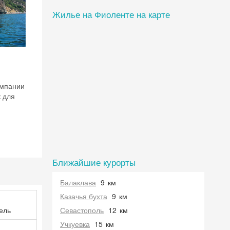
Жилье на Фиоленте на карте
омпании
к для
Ближайшие курорты
Балаклава
9
км
 на
Казачья бухта
9
км
ель
Севастополь
12
км
Учкуевка
15
км