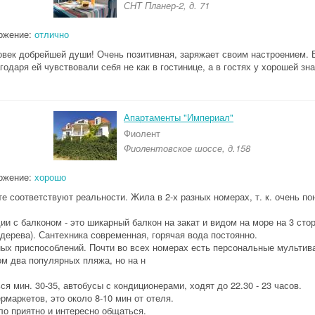
СНТ Планер-2, д. 71
ожение:
отлично
овек добрейшей души! Очень позитивная, заряжает своим настроением. 
одаря ей чувствовали себя не как в гостинице, а в гостях у хорошей зн
Апартаменты "Империал"
Фиолент
Фиолентовское шоссе, д.158
ожение:
хорошо
е соответствуют реальности. Жила в 2-х разных номерах, т. к. очень п
и с балконом - это шикарный балкон на закат и видом на море на 3 стор
 дерева). Сантехника современная, горячая вода постоянно.
зных приспособлений. Почти во всех номерах есть персональные мультив
м два популярных пляжа, но на н
 мин. 30-35, автобусы с кондиционерами, ходят до 22.30 - 23 часов.
маркетов, это около 8-10 мин от отеля.
ло приятно и интересно общаться.