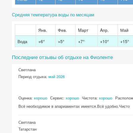
Средняя температура воды по месяцам
Янв.
Фев.
Mарт
Aпр.
Май
Вода
+6°
+5°
+7°
+10°
+15°
Последние отзывы об отдыхе на Фиоленте
Светлана
Период отдыха:
май 2026
Оценка:
хорошо
Сервис:
хорошо
Чистота:
хорошо
Располож
Всё необходимое в апариаментах имеется.Всё удобно.Чисто
Светлана
Татарстан