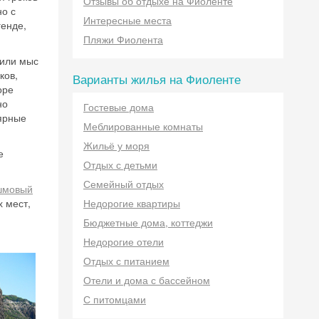
Отзывы об отдыхе на Фиоленте
но с
Интересные места
енде,
Пляжи Фиолента
 или мыс
ков,
Варианты жилья на Фиоленте
оре
но
Гостевые дома
лярные
Меблированные комнаты
Жильё у моря
е
Отдых с детьми
Семейный отдых
шмовый
х мест,
Недорогие квартиры
Бюджетные дома, коттеджи
Недорогие отели
Отдых с питанием
Отели и дома с бассейном
С питомцами