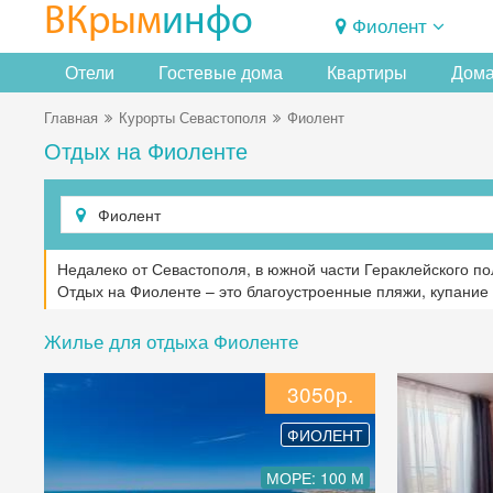
ВКрым
инфо
Фиолент
Отели
Гостевые дома
Квартиры
Дома
Главная
Курорты Севастополя
Фиолент
Отдых на Фиоленте
Недалеко от Севастополя, в южной части Гераклейского по
Отдых на Фиоленте – это благоустроенные пляжи, купание 
Жилье для отдыха Фиоленте
3050р.
ФИОЛЕНТ
МОРЕ: 100 М