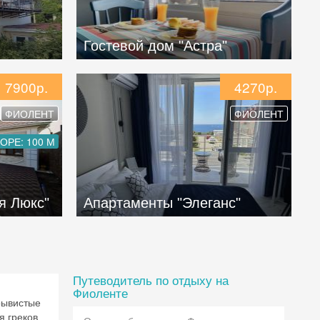
Гостевой дом "Астра"
7900р.
4270р.
ФИОЛЕНТ
ФИОЛЕНТ
ОРЕ: 100 М
я Люкс"
Апартаменты "Элеганс"
Путеводитель по отдыху на
Фиоленте
рывистые
я греков