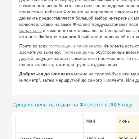
возможность испробовать свои силы на аэродроме параш
прелестные пейзажи Фиолента на пароплане с высоты пт
дайвинга предоставляется большой выбор интересных ма
каньонов. Отдых на мысе Фиолент предусматривает посе
Балаклавы
и каменного комплекса возле Северной косы,
интерес. Любителям морской рыбалки и подводной охот
Почти во всех
гостиницах и пансионатах
Фиолента есть ст
ароматную выпечку.
Гостевые дома
,
обустроенные всем 
друзей, ищущих вариант совместного проживания. Не от
одного человека, так и для группы отдыхающих.
Добраться до Фиолента
можно на троллейбусе или мар
километр", затем маршруткой до самого Фиолента. Или др
Средние цены на отдых на Фиоленте в 2026 году
Май
Июнь
Номер Стандарт
1800 руб.
2000 руб.