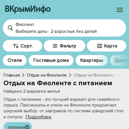
ВКрымИнфо
Фиолент
Войти
Выберите даты
·
2 взрослых
без детей
Избранное
Сорт.
Фильтр
Карта
История просмотра
Отели
Гостевые дома
Квартиры
Дома
Добавить свой объект
Главная
Отдых на Фиоленте
Отдых на Фиоленте с пита
Отдых на Фиоленте c питанием
Найдено
2
варианта жилья
Отдых с питанием - это лучший вариант для семейного
отдыха. Пансионаты и отели на Фиоленте предлагают
широкий выбор: от завтраков по системе шведский стол
Подробнее
и полупа
...
питание