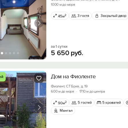
1000 м до моря
2
3 гостя
Закрытый двор
45м
за 1 сутки
5
650
руб.
Дом на Фиоленте
ей
Фиолент, СТ Бриз, д. 19
600 м до моря
·
1710 м до центра
2
5 гостей
5 кроватей
90м
Мангал