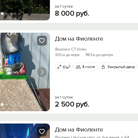
за 1 сутки
8
000
руб.
Дом на Фиоленте
Фиолент, СТ Успех
300 м до моря
·
1183 м до центра
2
4 гостя
Закрытый двор
17м
за 1 сутки
2
500
руб.
Дом на Фиоленте
Фиолент, Царское село, ул. 6-я линия, д. 64