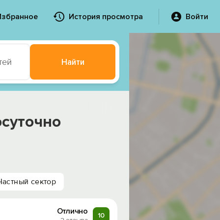
Избранное
История просмотра
Войти
тей
Найти
осуточно
Частный сектор
Отлично
10