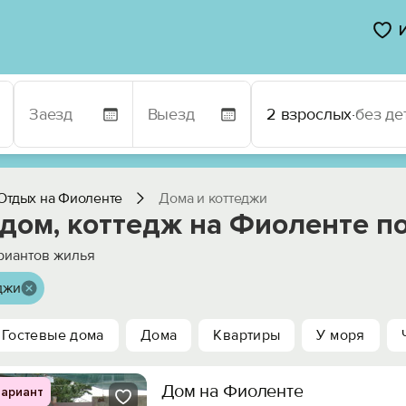
2 взрослых
·
без де
Отдых на Фиоленте
Дома и коттеджи
дом, коттедж на Фиоленте п
риантов жилья
джи
Гостевые дома
Дома
Квартиры
У моря
Дом на Фиоленте
ариант