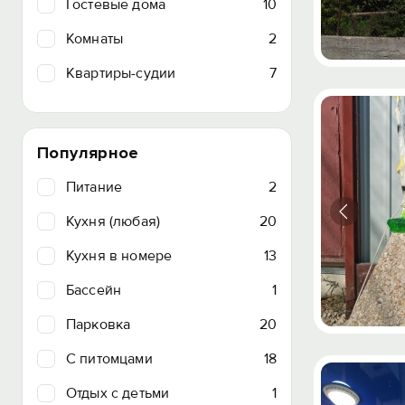
Гостевые дома
10
Комнаты
2
Квартиры-судии
7
Популярное
Питание
2
Кухня (любая)
20
Кухня в номере
13
Бассейн
1
Парковка
20
C питомцами
18
Отдых с детьми
1