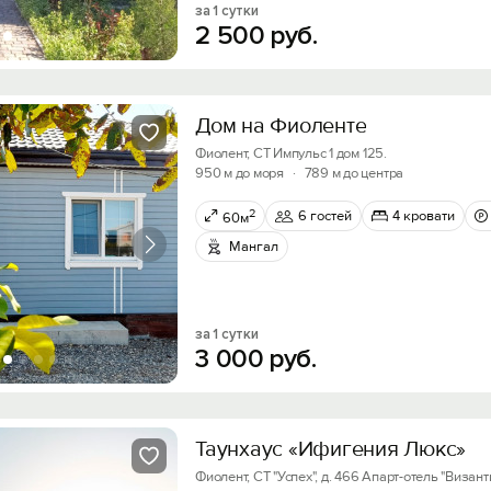
за 1 сутки
2
500
руб.
Вход на сайт
Дом на Фиоленте
Войти или
Зарегистрироваться
Фиолент, СТ Импульс 1 дом 125.
950 м до моря
·
789 м до центра
2
6 гостей
4 кровати
60м
Скидка −5%
Мангал
Хочешь дешевле? Оставь почту и получи промок
Войти
первое бронирование!
за 1 сутки
Войти с помощью
3
000
руб.
Получить промокод
Таунхаус «Ифигения Люкс»
Фиолент, СТ "Успех", д. 466 Апарт-отель "Визан