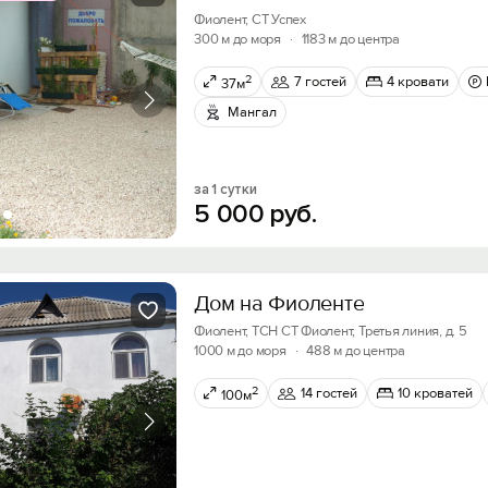
Фиолент, СТ Успех
300 м до моря
·
1183 м до центра
2
7 гостей
4 кровати
37м
Мангал
за 1 сутки
5
000
руб.
Дом на Фиоленте
Фиолент, ТСН СТ Фиолент, Третья линия, д. 5
1000 м до моря
·
488 м до центра
2
14 гостей
10 кроватей
100м