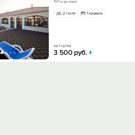
100 м до моря
2 гостя
1 кровать
за 1 сутки
3
500
руб.