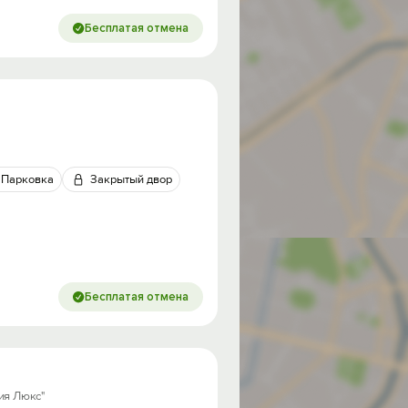
Бесплатая отмена
Парковка
Закрытый двор
од на
Бесплатая отмена
тия Люкс"