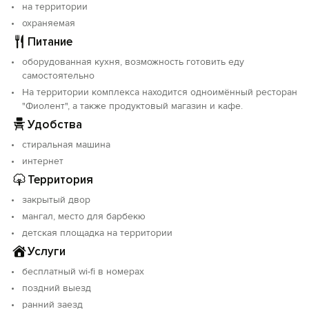
продуктовый магазин, небольшое кафе. Парковка
на территории
бесплатная на территории комплекса. Курение и
охраняемая
размещение с животными не допускаются.
Питание
оборудованная кухня, возможность готовить еду
самостоятельно
На территории комплекса находится одноимённый ресторан
"Фиолент", а также продуктовый магазин и кафе.
Удобства
стиральная машина
интернет
Территория
закрытый двор
мангал, место для барбекю
детская площадка на территории
Услуги
бесплатный wi-fi в номерах
поздний выезд
ранний заезд