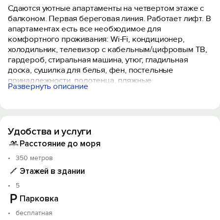
Сдаются уютные апартаменты на четвертом этаже с
балконом. Первая береговая линия. Работает лифт. В
апартаментах есть все необходимое для
комфортного проживания: Wi-Fi, кондиционер,
холодильник, телевизор с кабельным/цифровым ТВ,
гардероб, стиральная машина, утюг, гладильная
доска, сушилка для белья, фен, постельные
принадлежности, полотенца, пляжные
Развернуть описание
принадлежности (полотенца, сумка-подстилка).
Спальня оборудована удобной двухспальной
кроватью 200х160 и креслом-кроватью 180х95.
Квартира имеет выход на балкон с видом на горы и
Удобства и услуги
море. На балконе расположена садовая мебель (стол
и кресла). Кухня оснащена современной техникой
Расстояние до моря
(холодильник, микроволновка, индукционная печь,
350 метров
эл.чайник), кухонными принадлежностями, посудой и
Этажей в здании
столовыми приборами. Ванная комната оборудована
душевой кабиной, бойлер обеспечивает
5
круглосуточную подачу горячей воды. В квартире
Парковка
предоставлены средства гигиены. На территории
бесплатная
комплекса расположены ресторан «Фиолент»,