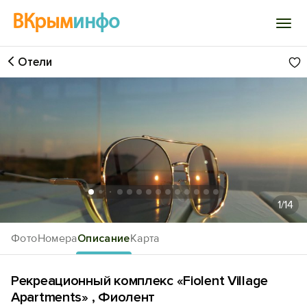
ВКрым
инфо
Отели
Войти
Избранное
История просмотра
Добавить свой объект
1
/14
Фото
Номера
Описание
Карта
Рекреационный комплекс «Fiolent Village
Apartments» , Фиолент