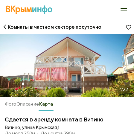
ВКрым
инфо
Комнаты в частном секторе посуточно
Войти
Избранное
История просмотра
Добавить свой объект
1
/22
Фото
Описание
Карта
Сдается в аренду комната в Витино
Витино, улица Крымская,1
До моря 250м
До центра 290м