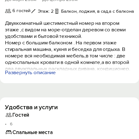
6 гостей
Этаж: 2
Балкон, лоджия, в сад,а с балкона
Двухкомнатный шестиместный номер на втором
этаже ,с видом на море-отделан деревом со всеми
удобствами и бытовой техникой.
Номер с большим балконом . На первом этаже
стиральная машина, кухня и беседка для отдыха. В
номере вся необходимая мебель,в том числе : две
односпальных кровати в одной комнате,а во второй
два двухспальных раскладных дивана, кондиционер,
Развернуть описание
водонагреватель, фен, телевизор, спутниковое,
цифровое тв, интернет, санузел
совмещенный.Холодная и горячая вода
-круглосуточно.
Удобства и услуги
Гостей
6
Спальные места