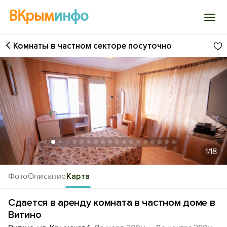
ВКрым
инфо
Комнаты в частном секторе посуточно
Войти
Избранное
История просмотра
Добавить свой объект
1
/18
Фото
Описание
Карта
Сдается в аренду комната в частном доме в
Витино