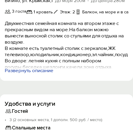
Витино, ул. Крымская,1
До моря 200м
До центра 280м
3 гостя
1 кровать
Этаж: 2
Балкон, на море и в сад
Двухместная семейная комната на втором этаже с
прекрасным видом на море.На балкон можно
вынести выносной столик со стульями для отдыха на
воздухе.
В комнате есть туалетный столик с зеркалом,ЖК
телевизор,холодильник,кондиционер,эл.чайник,посуда.
Во дворе: летняя кухня с полным набором
посуды,беседка,шезлонги,качели,зона отдыха.
Развернуть описание
Во дворе уютно и прохладно от большого количества
зелени, которая дает практически целый день тень.
Удобства и услуги
Гостей
3 (2 основных места, 1 дополн. 500 руб. / место)
Спальные места