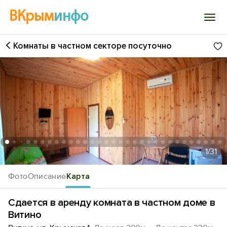
ВКрым
инфо
Комнаты в частном секторе посуточно
Войти
Избранное
История просмотра
Добавить свой объект
1
/31
Фото
Описание
Карта
Сдается в аренду комната в частном доме в
Витино