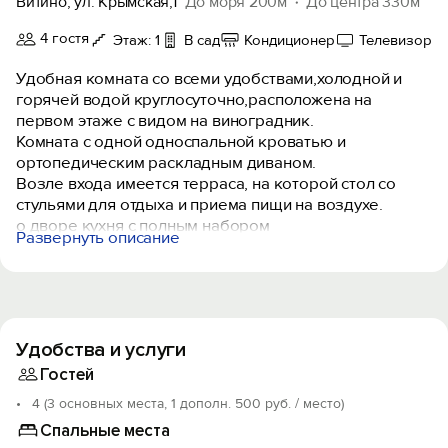
Витино, ул. Крымская,1
До моря 200м
До центра 330м
4 гостя
Этаж: 1
В сад
Кондиционер
Телевизор
Удобная комната со всеми удобствами,холодной и
горячей водой круглосуточно,расположена на
первом этаже с видом на виноградник.
Комната с одной односпальной кроватью и
ортопедическим раскладным диваном.
Возле входа имеется терраса, на которой стол со
стульями для отдыха и приема пищи на воздухе.
о дворе кухня с полным набором
Развернуть описание
посуды,мангал,качели,шезлонги,зона отдыха.Двор
уютный,тенистый, возле беседки розарий и гутой
виноградник,потому во время отдыха вам будет
комфортно и не жарко.
Удобства и услуги
Гостей
4 (3 основных места, 1 дополн. 500 руб. / место)
Спальные места