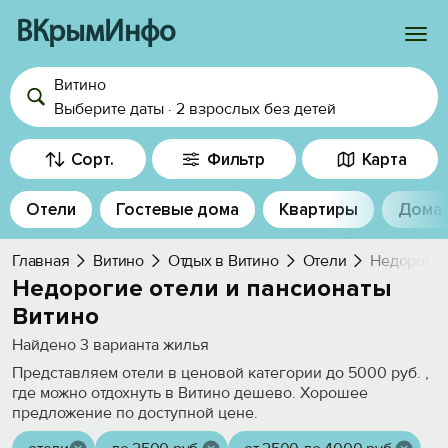
ВКрымИнфо
Витино
Войти
Выберите даты
·
2 взрослых
без детей
Избранное
Сорт.
Фильтр
Карта
История просмотра
Отели
Гостевые дома
Квартиры
Дома
Добавить свой объект
Главная
Витино
Отдых в Витино
Отели
Недорогие
Недорогие отели и пансионаты
Витино
Найдено
3
варианта жилья
Представляем отели в ценовой категории до 5000 руб. ,
где можно отдохнуть в Витино дешево. Хорошее
предложение по доступной цене.