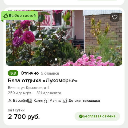
Выбор гостей
Отлично
9.8
5 отзывов
База отдыха «Лукоморье»
Витино, ул. Крымская, д. 1
250 м до моря
·
321 м до центра
Бассейн
Кухня
Мангал
Детская площадка
за 1 сутки
2
700
руб.
Бесплатая отмена