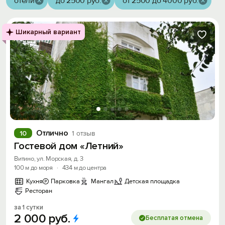
отели
до 2500 руб.
от 2500 до 4000 руб.
Шикарный вариант
Отлично
10
1 отзыв
Гостевой дом «Летний»
Витино, ул. Морская, д. 3
100 м до моря
·
434 м до центра
Кухня
Парковка
Мангал
Детская площадка
Ресторан
за 1 сутки
2
000
руб.
Бесплатая отмена