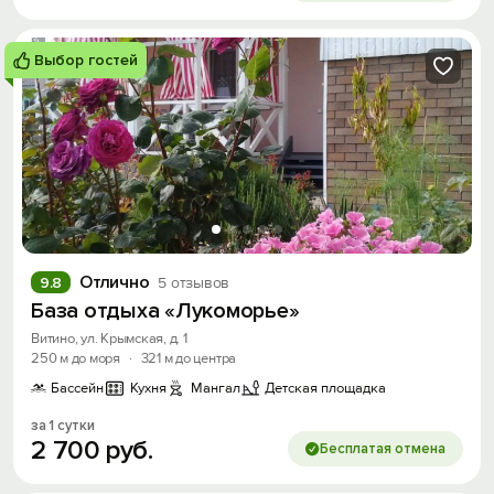
Выбор гостей
Отлично
9.8
5 отзывов
База отдыха «Лукоморье»
Витино, ул. Крымская, д. 1
250 м до моря
·
321 м до центра
Бассейн
Кухня
Мангал
Детская площадка
за 1 сутки
2
700
руб.
Бесплатая отмена