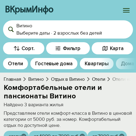
ВКрымИнфо
Витино
Войти
Выберите даты
·
2 взрослых
без детей
Избранное
Сорт.
Фильтр
Карта
История просмотра
Отели
Гостевые дома
Квартиры
Дома
Добавить свой объект
Главная
Витино
Отдых в Витино
Отели
Отели ком
Комфортабельные отели и
пансионаты Витино
Найдено
3
варианта жилья
Представляем отели комфорт-класса в Витино в ценовой
категории от 5000 руб. за номер. Комфортабельный
отдых по доступной цене.