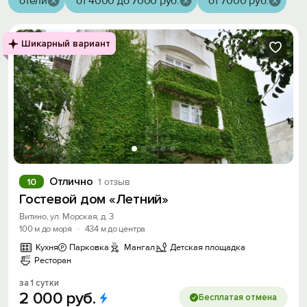
отели
от 4000 до 7000 руб.
от 7000 руб.
Шикарный вариант
Отлично
10
1 отзыв
Гостевой дом «Летний»
Витино, ул. Морская, д. 3
100 м до моря
·
434 м до центра
Кухня
Парковка
Мангал
Детская площадка
Ресторан
за 1 сутки
2
000
руб.
Бесплатая отмена