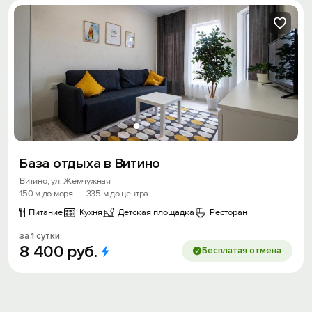
База отдыха в Витино
Витино, ул. Жемчужная
150 м до моря
·
335 м до центра
Питание
Кухня
Детская площадка
Ресторан
за 1 сутки
8
400
руб.
Бесплатая отмена