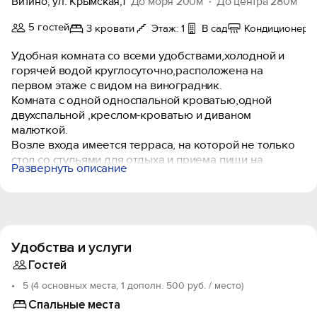
Витино, ул. Крымская,1
До моря 200м
До центра 280м
5 гостей
3 кровати
Этаж: 1
В сад
Кондиционер
Удобная комната со всеми удобствами,холодной и
горячей водой круглосуточно,расположена на
первом этаже с видом на виноградник.
Комната с одной односпальной кроватью,одной
двухспальной ,креслом-кроватью и диваном
малюткой.
Возле входа имеется терраса, на которой не только
стол со стульями для отдыха и приема пищи на
Развернуть описание
воздухе,но и кушетка для отдыха.
Во дворе кухня с полным набором
посуды,мангал,качели,шезлонги,зона отдыха.
Двор уютный,тенистый, возле беседки розарий и
гутой виноградник,потому во время отдыха вам будет
Удобства и услуги
комфортно и не жарко.
Гостей
5 (4 основных места, 1 дополн. 500 руб. / место)
Спальные места