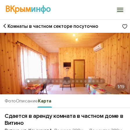
ВКрым
инфо
Комнаты в частном секторе посуточно
Войти
Избранное
История просмотра
Добавить свой объект
1
/19
Фото
Описание
Карта
Сдается в аренду комната в частном доме в
Витино