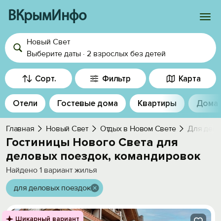
ВКрымИнфо
Новый Свет
Войти
Выберите даты
·
2 взрослых
без детей
Избранное
Сорт.
Фильтр
Карта
История просмотра
Отели
Гостевые дома
Квартиры
Дома
Добавить свой объект
Главная
Новый Свет
Отдых в Новом Свете
Для дело
Гостиницы Нового Света для
деловых поездок, командировок
Найдено
1
вариант жилья
для деловых поездок
Шикарный вариант