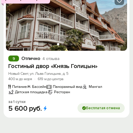
Отлично
9
4 отзыва
Гостиный двор «Князь Голицын»
Новый Свет, ул. Льва Голицына, д. 5
400 м до моря
·
619 м до центра
Питание
Бассейн
Панорамный вид
Мангал
Детская площадка
Ресторан
за 1 сутки
5
600
руб.
Бесплатая отмена