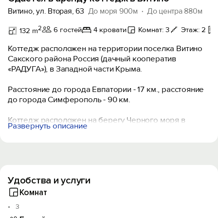
Витино, ул. Вторая, 63
До моря 900м
До центра 880м
2
6 гостей
4 кровати
Комнат: 3
Этаж: 2
132 m
Коттедж расположен на территории поселка Витино
Сакского района Россия (дачный кооператив
«РАДУГА»), в Западной части Крыма.
Расстояние до города Евпатории - 17 км., расстояние
до города Симферополь - 90 км.
Коттедж расположен на берегу Черного моря в
Развернуть описание
непосредственной близости к морскому пляжу,
расстояние до пляжа около 900 метров.
Рядом с поселком и в самом поселке расположено
несколько пансионатов, в поселке есть небольшой
рынок и несколько магазинов, так же в поселке
Удобства и услуги
всегда можно приобрести домашнюю свежую
продукцию.
Комнат
3
Общая площадь участка на котором расположен