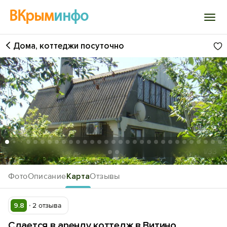
ВКрым
инфо
Дома, коттеджи посуточно
Войти
Избранное
История просмотра
Добавить свой объект
1
/33
Фото
Описание
Карта
Отзывы
9.8
2 отзыва
Сдается в аренду коттедж в Витино