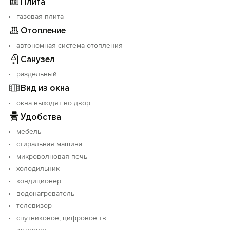
Современная душевая комната и туалет
Плита
расположены во дворе коттеджа отдельными
газовая плита
строениями.
Отопление
Подача воды постоянная, вода горячая
круглосуточно.
автономная система отопления
Данное предложение для тех кто устал от городской
Санузел
суеты и желает проводить летний отдых на берегу
раздельный
моря.
Уточняйте стоимость за коттедж на период Вашего
Вид из окна
отдыха.
окна выходят во двор
Удобства
мебель
стиральная машина
микроволновая печь
холодильник
кондиционер
водонагреватель
телевизор
спутниковое, цифровое тв