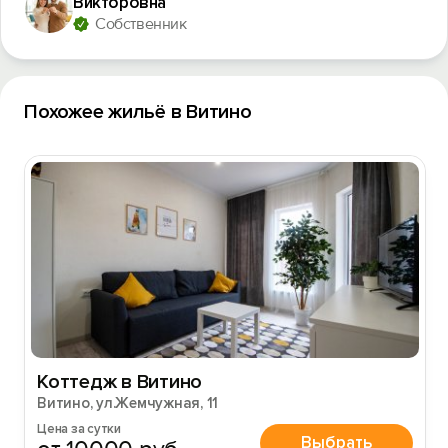
Викторовна
Собственник
Похожее жильё в Витино
Вход на сайт
Войти или
Зарегистрироваться
Войти
Войти с помощью
Коттедж в Витино
Витино, ул.Жемчужная, 11
Цена за сутки
Выбрать