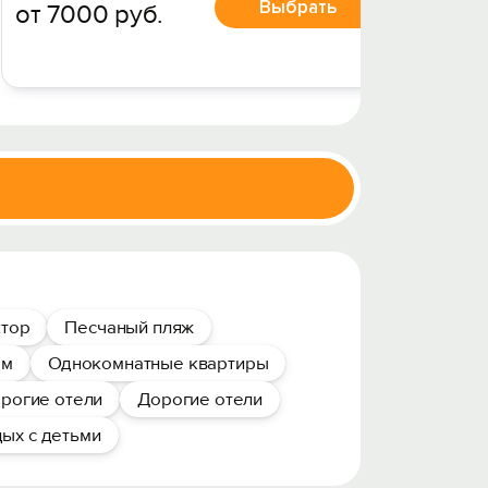
Выбрать
от 7000 руб.
Цена за 
от 7
ктор
Песчаный пляж
ом
Однокомнатные квартиры
рогие отели
Дорогие отели
ых с детьми