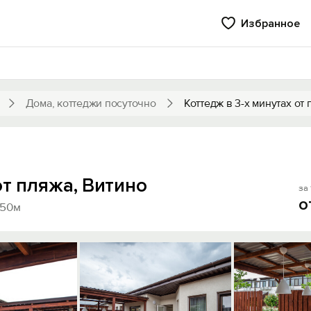
Избранное
Дома, коттеджи посуточно
Коттедж в 3-х минутах от
от пляжа, Витино
за 
о
350м