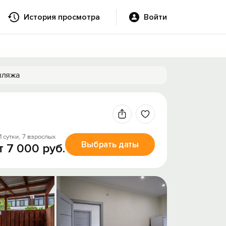
История просмотра
Войти
 пляжа
1 сутки,
7 взрослых
Выбрать даты
т 7 000 руб.