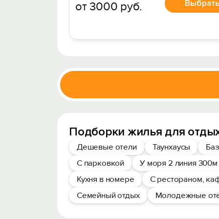
Выбрат
от 3000 руб.
Подборки жилья для отдых
Дешевые отели
Таунхаусы
Баз
С парковкой
У моря 2 линия 300м
Кухня в номере
С рестораном, ка
Семейный отдых
Молодежные от