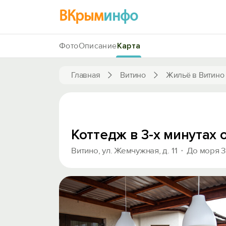
ВКрым
инфо
Фото
Описание
Карта
Главная
Витино
Жильё в Витино
Коттедж в 3-х минутах 
Витино, ул. Жемчужная, д. 11
До моря 