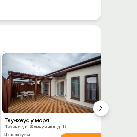
Таунхаус у моря
Таунх
Витино, ул. Жемчужная, д. 11
линии
Витино,
Цена за сутки