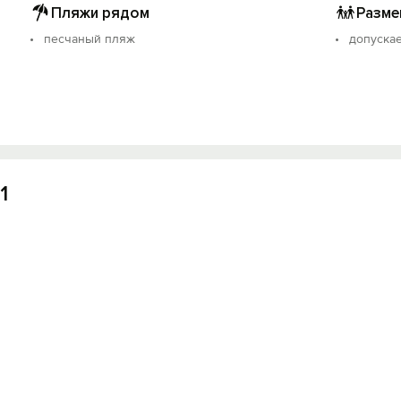
Пляжи рядом
Разме
Вход на сайт
песчаный пляж
допуска
Войти или
Зарегистрироваться
Войти
1
Войти с помощью