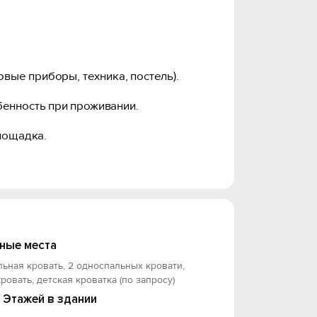
овые приборы, техника, постель).
бенность при проживании.
площадка.
) и занимает она до 3 минут ходьбы.
ные места
льная кровать, 2 односпальных кровати,
кровать, детская кроватка (по запросу)
/ Этажей в здании