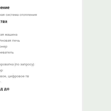
ение
ная система отопления
тва
ная машина
лновая печь
онер
реватель
кроватка (по запросу)
ор
вое, цифровое тв
т
д до