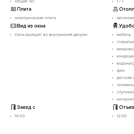
oбщая: 60
1 / 1
Плита
Отопл
электрическая плита
автоном
Вид из окна
Удобс
Окна выходят во внутренний дворик
мебель
стираль
микрово
кондици
водонаг
фен
детская 
телевиз
спутнико
интерне
Заезд с
Отъез
14:00
12:00