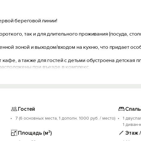
рвой береговой линии!
роткого, так и для длительного проживания (посуда, стол
енной зоной и выходом/входом на кухню, что придает осо
 кафе, а также для гостей с детьми обустроена детская 
 расположены при въезде в комплекс.
ории (для гостей «Марьиной Рощи» свой собственный выход
Гостей
Спаль
7 (6 основных места, 1 дополн. 1000 руб. / место)
1 двуспа
1 диван-
Площадь (м²)
Этаж 