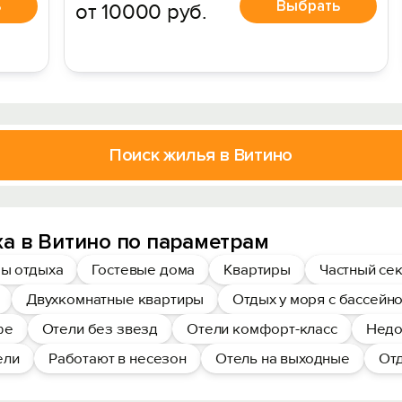
ь
Выбрать
от 10000 руб.
Поиск жилья в Витино
а в Витино по параметрам
ы отдыха
Гостевые дома
Квартиры
Частный се
Двухкомнатные квартиры
Отдых у моря с бассейн
фе
Отели без звезд
Отели комфорт-класс
Недо
ели
Работают в несезон
Отель на выходные
Отд