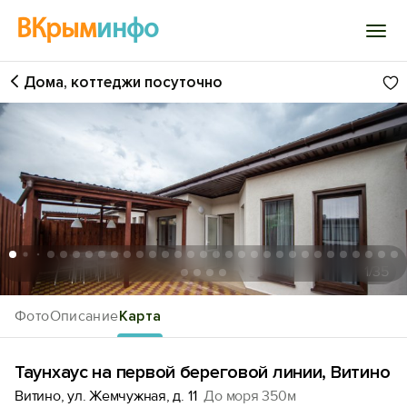
ВКрым
инфо
Дома, коттеджи посуточно
Войти
Избранное
История просмотра
Добавить свой объект
1
/35
Фото
Описание
Карта
Таунхаус на первой береговой линии, Витино
Витино, ул. Жемчужная, д. 11
До моря 350м