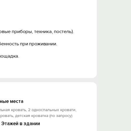
овые приборы, техника, постель).
бенность при проживании.
площадка.
) и занимает она до 3 минут ходьбы.
ные места
льная кровать, 2 односпальных кровати,
кровать, детская кроватка (по запросу)
/ Этажей в здании