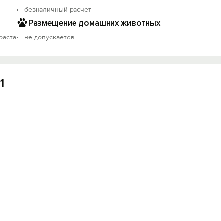
безналичный расчет
Вход на сайт
Размещение домашних животных
Войти или
Зарегистрироваться
раста
не допускается
1
Войти
Войти с помощью