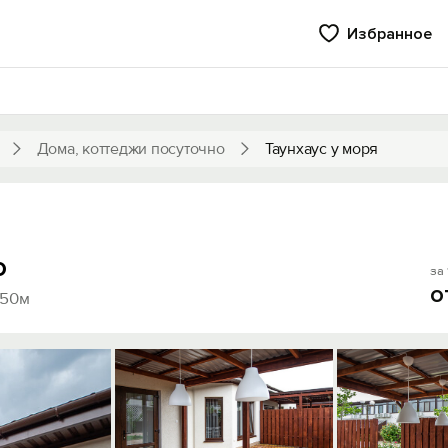
Избранное
Дома, коттеджи посуточно
Таунхаус у моря
о
за 
о
350м