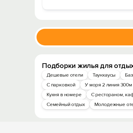
Подборки жилья для отдых
Дешевые отели
Таунхаусы
Баз
С парковкой
У моря 2 линия 300м
Кухня в номере
С рестораном, ка
Семейный отдых
Молодежные от