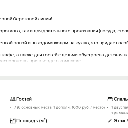
рвой береговой линии!
роткого, так и для длительного проживания (посуда, стол
енной зоной и выходом/входом на кухню, что придает осо
 кафе, а также для гостей с детьми обустроена детская 
 расположены при въезде в комплекс.
ории (для гостей «Марьиной Рощи» свой собственный выход
Гостей
Спаль
7 (6 основных места, 1 дополн. 1000 руб. / место)
1 двуспа
1 диван-
Площадь (м²)
Этаж 