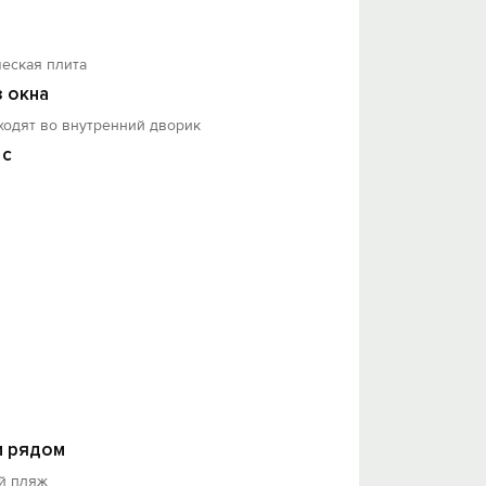
еская плита
з окна
ходят во внутренний дворик
 с
 рядом
й пляж