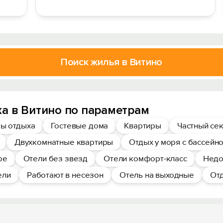
Поиск жилья в Витино
а в Витино по параметрам
ы отдыха
Гостевые дома
Квартиры
Частный се
Двухкомнатные квартиры
Отдых у моря с бассейн
фе
Отели без звезд
Отели комфорт-класс
Недо
ели
Работают в несезон
Отель на выходные
Отд