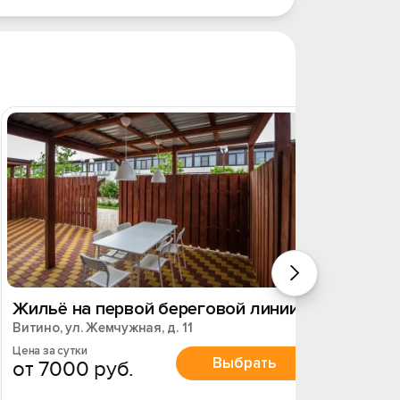
Жильё на первой береговой линии
Котте
Витино, ул. Жемчужная, д. 11
Витино,
Цена за сутки
Цена за 
Выбрать
от 7000 руб.
от 3