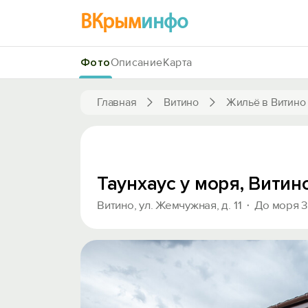
ВКрым
инфо
Фото
Описание
Карта
Главная
Витино
Жильё в Витино
Таунхаус у моря, Витин
Витино, ул. Жемчужная, д. 11
До моря 