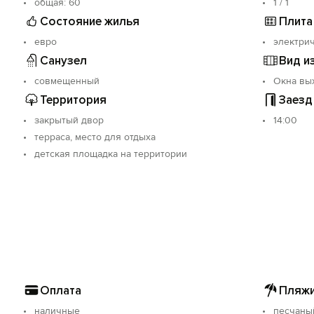
oбщая: 60
1 / 1
Состояние жилья
Плита
евро
электрич
Санузел
Вид и
совмещенный
Окна вы
Территория
Заезд
закрытый двор
14:00
терраса, место для отдыха
детская площадка на территории
Оплата
Пляжи
наличные
песчаны