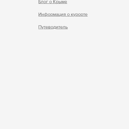
Блог о Крыме
Войти
Информация о курорте
Войти с помощью
Путеводитель