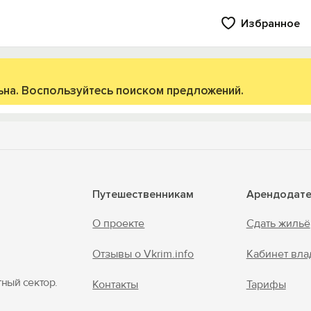
Избранное
ьна. Воспользуйтесь поиском предложений.
Путешественникам
Арендодат
Вход на сайт
О проекте
Сдать жильё
Войти или
Зарегистрироваться
Отзывы о Vkrim.info
Кабинет вла
тный сектор.
Контакты
Тарифы