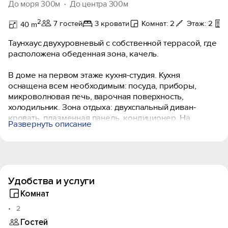
До моря 300м
До центра 300м
2
7 гостей
3 кровати
Комнат: 2
Этаж: 2
40 m
Таунхаус двухуровневый с собственной террасой, где
расположена обеденная зона, качель.
В доме на первом этаже кухня-студия. Кухня
оснащена всем необходимым: посуда, приборы,
микроволновая печь, варочная поверхность,
холодильник. Зона отдыха: двухспальный диван-
кровать, плазменная панель, кондиционер. На
Развернуть описание
втором этаже: двухспальная кровать, тахта , плазма,
кондиционер.
Дом комфортный для проживания семьи до 6
человек.
Удобства и услуги
Комнат
2
Гостей