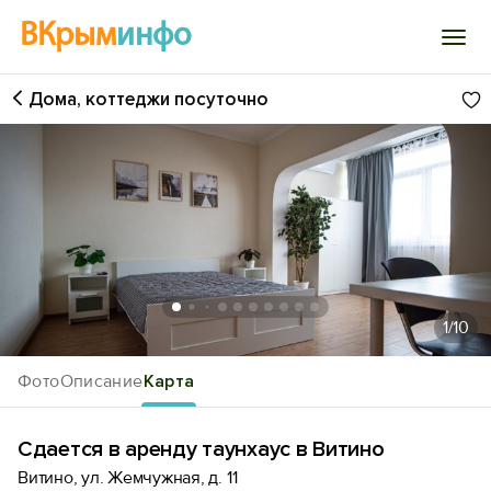
ВКрым
инфо
Дома, коттеджи посуточно
Войти
Избранное
История просмотра
Добавить свой объект
1
/10
Фото
Описание
Карта
Сдается в аренду таунхаус в Витино
Витино, ул. Жемчужная, д. 11