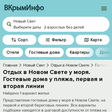
ВКрымИнфо
Новый Свет
Войти
Выберите даты
·
2 взрослых
без детей
Избранное
Сорт.
Фильтр
Карта
История просмотра
Отели
Гостевые дома
Квартиры
Дома
Добавить свой объект
Главная
Новый Свет
Отдых в Новом Свете
Гостевые
Отдых в Новом Свете у моря.
Гостевые дома у пляжа, первая и
вторая линии
Найдено
1
вариант жилья
Представляем гостевые дома у моря в Новом Свете, на
первой и второй береговых линиях. Все варианты
подборке находятся в шаговой доступности от пляжа на