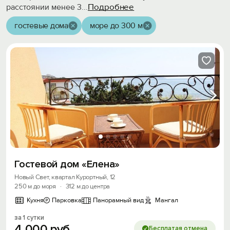
Подробнее
расстоянии менее 3
...
гостевые дома
море до 300 м
Гостевой дом «Елена»
Новый Свет, квартал Курортный, 12
250 м до моря
·
312 м до центра
Кухня
Парковка
Панорамный вид
Мангал
за 1 сутки
4
000
руб.
Бесплатая отмена