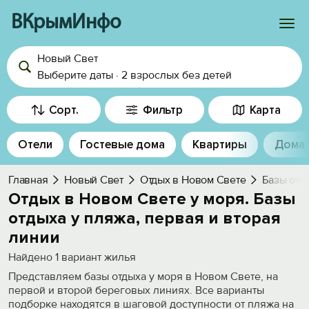
ВКрымИнфо
Новый Свет
Войти
Выберите даты
·
2 взрослых
без детей
Избранное
Сорт.
Фильтр
Карта
История просмотра
Отели
Гостевые дома
Квартиры
Дома
Добавить свой объект
Главная
Новый Свет
Отдых в Новом Свете
Базы отд
Отдых в Новом Свете у моря. Базы
отдыха у пляжа, первая и вторая
линии
Найдено
1
вариант жилья
Представляем базы отдыха у моря в Новом Свете, на
первой и второй береговых линиях. Все варианты
подборке находятся в шаговой доступности от пляжа на