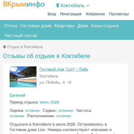
ВКрым
инфо
Коктебель
Вход
Регистрация
Избранное
Просмотры
Отели
Гостевые дома
Квартиры
Дома
Базы отдыха
Частный сектор
Отдых в Коктебеле
Отзывы об отдыхе в Коктебеле
Гостевой дом "Lion" / Лайн
Коктебель
ул. Победы, д. 15
Евгений
Период отдыха:
июль 2026
Оценка:
отлично
Сервис:
отлично
Чистота:
отлично
Расположение:
отлично
Отдыхали в Коктебеле в июле 2026. Остановились в
Гостевом доме Lion. Номера соответствуют описанию и