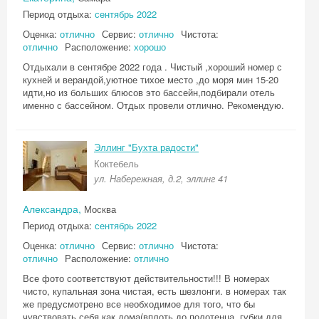
Период отдыха:
сентябрь 2022
Оценка:
отлично
Сервис:
отлично
Чистота:
отлично
Расположение:
хорошо
Отдыхали в сентябре 2022 года . Чистый ,хороший номер с
кухней и верандой,уютное тихое место ,до моря мин 15-20
идти,но из больших блюсов это бассейн,подбирали отель
именно с бассейном. Отдых провели отлично. Рекомендую.
Эллинг "Бухта радости"
Коктебель
ул. Набережная, д.2, эллинг 41
Александра,
Москва
Период отдыха:
сентябрь 2022
Оценка:
отлично
Сервис:
отлично
Чистота:
отлично
Расположение:
отлично
Все фото соответствуют действительности!!! В номерах
чисто, купальная зона чистая, есть шезлонги. в номерах так
же предусмотрено все необходимое для того, что бы
чувствовать себя как дома(вплоть до полотенца, губки для