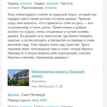
Оценка:
отлично
Сервис:
отлично
Чистота:
отлично
Расположение:
отлично
Хочу поблагодарить хозяев за чудесный отдых, который они
подарил нам в своем уютном гостевом домике. Приехав
сюда, мне казалось, что я приехала к себе на дачу — все
по-домашнему и очень уютно. Приветливые и добрые
коллеги по отдыху, очень отзывчивые и чуткие хозяева
домика. Во дворике есть мангальчик, где можно пожарить
шашлык, а потом посидеть в беседочке на природе в очень
красивом саду. Сам городок очень рад туристам. Здесь
ласковое море, благородные горы и очень сочные фрукты.
Наконец-то я почувствовала себя отдохнувшей, спасибо
Инночке и милому «Крымскому дворику»!
Меблированные комнаты "Крымский
дворик"
Коктебель
пер. Школьный, д. 2Б
Даниил,
Санкт-Петербург
Период отдыха:
июнь 2023
Оценка:
отлично
Сервис:
отлично
Чистота: