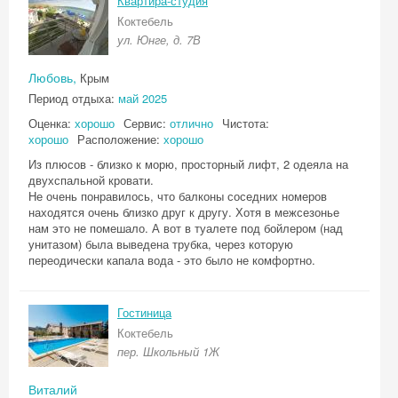
Квартира-студия
Коктебель
ул. Юнге, д. 7В
Любовь,
Крым
Период отдыха:
май 2025
Оценка:
хорошо
Сервис:
отлично
Чистота:
хорошо
Расположение:
хорошо
Из плюсов - близко к морю, просторный лифт, 2 одеяла на
двухспальной кровати.
Не очень понравилось, что балконы соседних номеров
находятся очень близко друг к другу. Хотя в межсезонье
нам это не помешало. А вот в туалете под бойлером (над
унитазом) была выведена трубка, через которую
переодически капала вода - это было не комфортно.
Гостиница
Коктебель
пер. Школьный 1Ж
Виталий