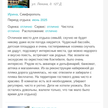
ул. Ленина, д. 127 Д
Ирина,
Симферополь
Период отдыха:
июнь 2025
Оценка:
отлично
Сервис:
отлично
Чистота:
отлично
Расположение:
отлично
Отличное место для отдыха семьёй, скучно не будет
никому даже если погода хмурится. Чудесный бассейн,
детская площадка и очень гостеприимные хозяева скучать
не дадут, подскажут интересные места, где можно недорого
и вкусно поесть, встречают как родных. Нас возили на
экскурсию по окрестностям Коктебеля, было очень
интересно. Рядом есть аквапарк и дельфинарий, банкомат,
аптека и магазинчики. Из-за реконструкции набережной до
пляжа дорога удлинялась, но нас отвозили и забирали с
пляжа бесплатно. На территории гостевого дома чисто и
красиво. В комнатах есть всё необходимое, убирают
регулярно, чисто и уютно. Дети не хотели уезжать. Все
остались довольны, жалели только, что так мало было
время для отдыха))