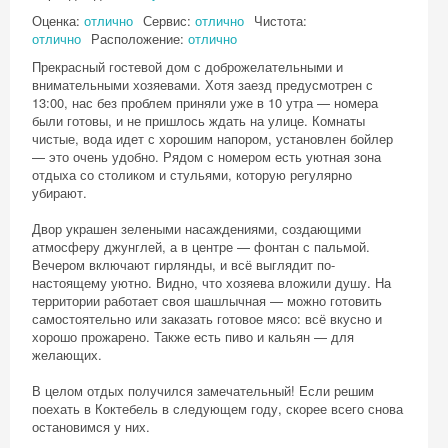
Оценка:
отлично
Сервис:
отлично
Чистота:
отлично
Расположение:
отлично
Прекрасный гостевой дом с доброжелательными и
внимательными хозяевами. Хотя заезд предусмотрен с
13:00, нас без проблем приняли уже в 10 утра — номера
были готовы, и не пришлось ждать на улице. Комнаты
чистые, вода идет с хорошим напором, установлен бойлер
— это очень удобно. Рядом с номером есть уютная зона
отдыха со столиком и стульями, которую регулярно
убирают.
Двор украшен зелеными насаждениями, создающими
атмосферу джунглей, а в центре — фонтан с пальмой.
Вечером включают гирлянды, и всё выглядит по-
настоящему уютно. Видно, что хозяева вложили душу. На
территории работает своя шашлычная — можно готовить
самостоятельно или заказать готовое мясо: всё вкусно и
хорошо прожарено. Также есть пиво и кальян — для
желающих.
В целом отдых получился замечательный! Если решим
поехать в Коктебель в следующем году, скорее всего снова
остановимся у них.