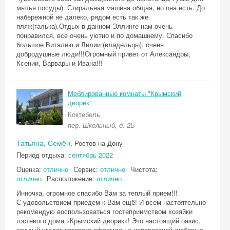
мытья посуды). Стиральная машина общая, но она есть. До
набережной не далеко, рядом есть так же
пляж(галька).Отдых в данном Эллинге нам очень
понравился, все очень уютно и по домашнему. Спасибо
большое Виталию и Лилии (владельцы), очень
добродушные люди!!!Огромный привет от Александры,
Ксении, Варвары и Ивана!!!
Меблированные комнаты "Крымский
дворик"
Коктебель
пер. Школьный, д. 2Б
Татьяна, Семён,
Ростов-на-Дону
Период отдыха:
сентябрь 2022
Оценка:
отлично
Сервис:
отлично
Чистота:
отлично
Расположение:
отлично
Инночка, огромное спасибо Вам за теплый прием!!!
С удовольствием приедем к Вам ещё! И всем настоятельно
рекомендую воспользоваться гостеприимством хозяйки
гостевого дома «Крымский дворик»! Это настоящий оазис,
каждый уголок которого оформлен с невероятной любовью