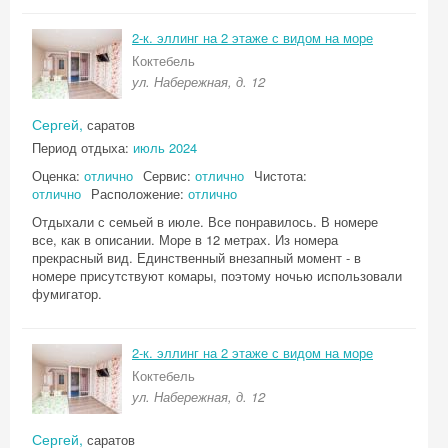
Скидка −5%
2-к. эллинг на 2 этаже с видом на море
Коктебель
Хочешь дешевле? Оставь почту и получи
ул. Набережная, д. 12
промокод на первое бронирование!
Сергей,
саратов
Период отдыха:
июль 2024
Оценка:
отлично
Сервис:
отлично
Чистота:
Получить промокод
отлично
Расположение:
отлично
Отдыхали с семьей в июле. Все понравилось. В номере
все, как в описании. Море в 12 метрах. Из номера
прекрасный вид. Единственный внезапный момент - в
номере присутствуют комары, поэтому ночью использовали
фумигатор.
2-к. эллинг на 2 этаже с видом на море
Коктебель
ул. Набережная, д. 12
Сергей,
саратов