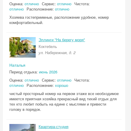
Оценка:
отлично
Сервис:
отлично
Чистота:
отлично
Расположение:
отлично
Хозяева гостеприимные, расположение удобное, номер
комфортабельный.
Эллинги "На берегу моря"
Коктебель
ул. Набережная, д. 2
Наталья
Период отдыха:
июнь 2026
Оценка:
отлично
Сервис:
отлично
Чистота:
отлично
Расположение:
хорошо
чистый просторный номер на первом этаже все необходимое
имеется приятная хозяйка прекрасный вид тихий отдых для
тех кто любит побыть на едине с мыслями и привести
голову в порядок.
Квартира-студия