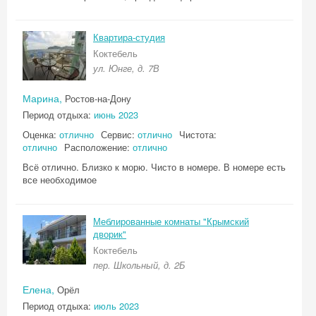
Квартира-студия
Коктебель
ул. Юнге, д. 7В
Марина,
Ростов-на-Дону
Период отдыха:
июнь 2023
Оценка:
отлично
Сервис:
отлично
Чистота:
отлично
Расположение:
отлично
Всё отлично. Близко к морю. Чисто в номере. В номере есть
все необходимое
Меблированные комнаты "Крымский
дворик"
Коктебель
пер. Школьный, д. 2Б
Елена,
Орёл
Период отдыха:
июль 2023