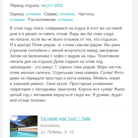
Период отдыха:
август 2022
Оценка:
отлично
Сервис:
отлично
Чистота:
отлично
Расположение:
отлично
В этом году опять собираемся на отдых в этот же гостевой
дом и я решил оставить отзыв. Ведь мы бы тоже сюда
не попали, если бы не было отзывов от тех, кто отдыхал.
Я в кратце) Пляж рядом, от слова совсем рядом. Мы рано
утречком полюбили с женой искупаться перед завтраком.
Затем на балкончике с кофе с видом на горы. Позитивное
начала дня на отдыхе) Днем ходили на пляж под
заповедник - это минут 7, короче тоже рядом. Море чистое,
пляж мелкая галечка. Отдельная тема номера. Супер! Фото
даже не передали простора и уюта номера. Мебель новая
и хороший ремонт. Своя кухня. Просторная ухоженная
территория с беседками, мангалом. Короче всё супер! Жили
целый год с желанием вернуться сюда же. Я думаю, будет
мой отзыв полезен.
Гостевой дом "Lion" / Лайн
Коктебель
ул. Победы, д. 15