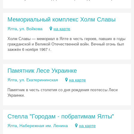
Мемориальный комплекс Холм Славы
Скидка −5%
Ялта, ул. Войкова
на карте
Хочешь дешевле? Оставь почту и получи
Холм Славы — мемориал в Ялте в честь героев, павших в годы
промокод на первое бронирование!
гражданской и Великой Отечественной войн. Вечный огонь был
зажжён 6 ноября 1967 г.
Памятник Лесе Украинке
Получить промокод
Ялта, ул. Екатерининская
на карте
Памятник в честь столетия со дня рождения поэтессы Леси
Украинки.
Стелла "Городам - побратимам Ялты"
Ялта, Набережная им. Ленина
на карте