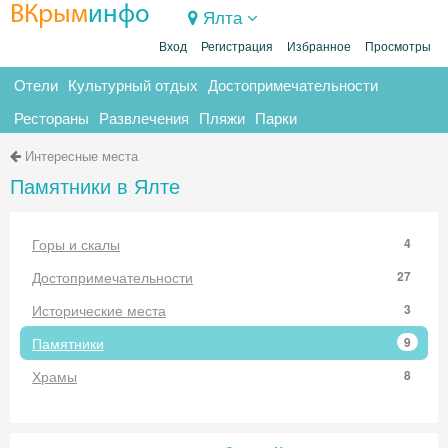
ВКрым
инфо
Ялта
Вход
Регистрация
Избранное
Просмотры
Отели
Культурный отдых
Достопримечательности
Рестораны
Развлечения
Пляжи
Парки
Интересные места
Памятники в Ялте
Горы и скалы
4
Достопримечательности
27
Исторические места
3
Памятники
9
Храмы
8