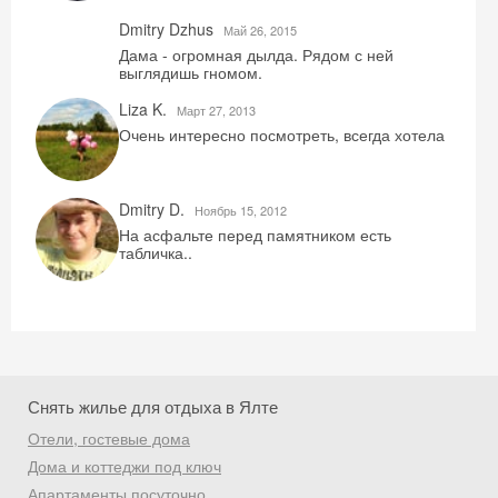
Dmitry Dzhus
Май 26, 2015
Дама - огромная дылда. Рядом с ней
выглядишь гномом.
Liza K.
Mарт 27, 2013
Очень интересно посмотреть, всегда хотела
Скидка −5%
Dmitry D.
Ноябрь 15, 2012
На асфальте перед памятником есть
Хочешь дешевле? Оставь почту и получи
табличка..
промокод на первое бронирование!
Получить промокод
Снять жилье для отдыха в Ялте
Отели, гостевые дома
Дома и коттеджи под ключ
Апартаменты посуточно