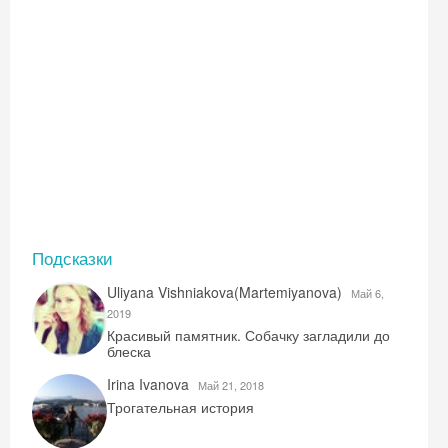
Подсказки
Uliyana Vishniakova(Martemiyanova)
Май 6,
2019
Красивый памятник. Собачку загладили до
блеска
Irina Ivanova
Май 21, 2018
Трогательная история