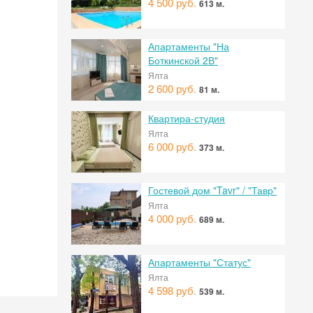
4 500 руб.
613 м.
Апартаменты "На
Боткинской 2В"
Ялта
2 600 руб.
81 м.
Квартира-студия
Ялта
6 000 руб.
373 м.
Гостевой дом "Tavr" / "Тавр"
Ялта
 на
4 000 руб.
689 м.
Апартаменты "Статус"
Ялта
4 598 руб.
539 м.