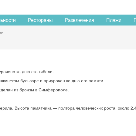
льности
Рестораны
Развлечения
Пляжи
ки
рочено ко дню его гибели.
ушкинском бульваре и приурочен ко дню его памяти.
 сделан из бронзы в Симферополе.
рила. Высота памятника — полтора человеческих роста, около 2,4