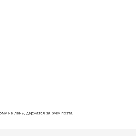
Скидка −5%
Хочешь дешевле? Оставь почту и получи промокод
первое бронирование!
ому не лень, держатся за руку поэта
Получить промокод