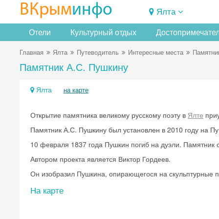
ВКрым
инфо
Ялта
Отели
Культурный отдых
Достопримечате
Главная
Ялта
Путеводитель
Интересные места
Памятни
Памятник А.С. Пушкину
Ялта
на карте
Открытие памятника великому русскому поэту в
Ялте
приу
Памятник А.С. Пушкину был установлен в 2010 году на П
10 февраля 1837 года Пушкин погиб на дуэли. Памятник
Автором проекта является Виктор Гордеев.
Он изобразил Пушкина, опирающегося на скульптурные пе
На карте