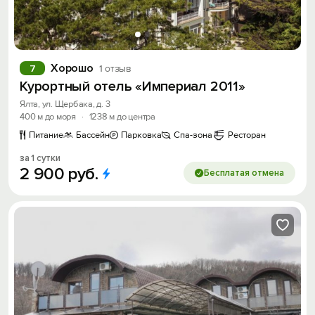
Хорошо
7
1 отзыв
Курортный отель «Империал 2011»
Ялта, ул. Щербака, д. 3
400 м до моря
·
1238 м до центра
Питание
Бассейн
Парковка
Спа-зона
Ресторан
за 1 сутки
2
900
руб.
Бесплатая отмена