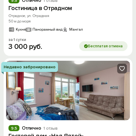
Отлично
9.5
1 отзыв
Гостиница в Отрадном
Отрадное, ул. Отрадная
50 м до моря
Кухня
Панорамный вид
Мангал
за 1 сутки
3
000
руб.
Бесплатая отмена
Недавно забронировано
Отлично
9.5
1 отзыв