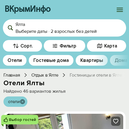
ВКрымИнфо
Ялта
Войти
Выберите даты
·
2 взрослых
без детей
Избранное
Сорт.
Фильтр
Карта
История просмотра
Отели
Гостевые дома
Квартиры
Дома
Добавить свой объект
Главная
Отдых в Ялте
Гостиницы и отели в Ялте
Отели Ялты
Найдено
46
вариантов жилья
отели
Выбор гостей