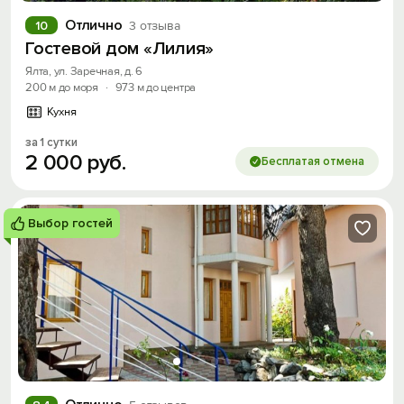
Отлично
10
3 отзыва
Гостевой дом «Лилия»
Ялта, ул. Заречная, д. 6
200 м до моря
·
973 м до центра
Кухня
за 1 сутки
2
000
руб.
Бесплатая отмена
Выбор гостей