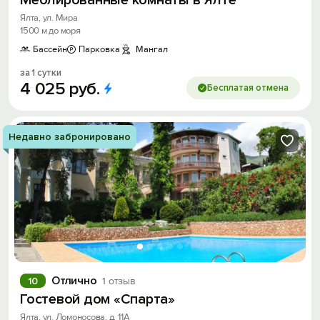
Меблированные комнаты в Ялте
Ялта, ул. Мира
1500 м до моря
Бассейн
Парковка
Мангал
за 1 сутки
4
025
руб.
Бесплатая отмена
Недавно забронировано
Отлично
10
1 отзыв
Гостевой дом «Спарта»
Ялта, ул. Ломоносова, д. 11А