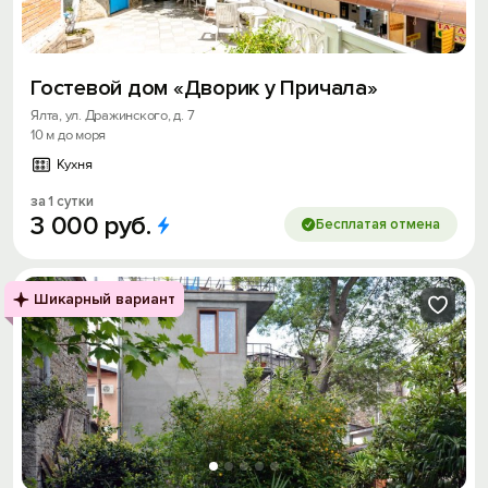
Гоcтевoй дoм «Дворик у Причала»
Ялта, ул. Дражинского, д. 7
10 м до моря
Кухня
за 1 сутки
3
000
руб.
Бесплатая отмена
Шикарный вариант