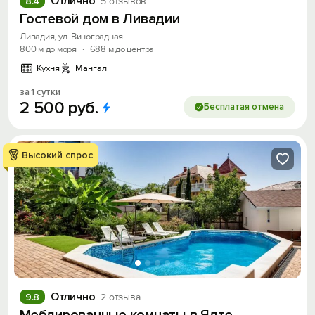
Отлично
8.4
5 отзывов
Гостевой дом в Ливадии
Ливадия, ул. Виноградная
800 м до моря
·
688 м до центра
Кухня
Мангал
за 1 сутки
2
500
руб.
Бесплатая отмена
Высокий спрос
Отлично
9.8
2 отзыва