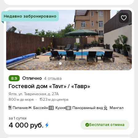
Недавно забронировано
Отлично
8.9
4 отзыва
Гостевой дом «Tavr» / «Тавр»
Ялта, ул. Таврическая, д. 27А
800 м до моря
·
1523 м до центра
Питание
Бассейн
Кухня
Панорамный вид
Мангал
за 1 сутки
4
000
руб.
Бесплатая отмена