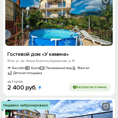
Войти
Войти с помощью
Скидка −5%
Хочешь дешевле? Оставь почту и получи
промокод на первое бронирование!
Гостевой дом «У камина»
Ялта, ул. им. Умера Акмоллы Адаманова, д. 19
Получить промокод
Бассейн
Кухня
Панорамный вид
Мангал
Детская площадка
за 1 сутки
2
400
руб.
Бесплатая отмена
Недавно забронировано