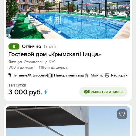
Отлично
9
1 отзыв
Гостевой дом «Крымская Ницца»
Ялта, ул. Строителей, д. 9Ж
800 м до моря
·
1486 м до центра
Питание
Бассейн
Панорамный вид
Мангал
Ресторан
за 1 сутки
3
000
руб.
Бесплатая отмена