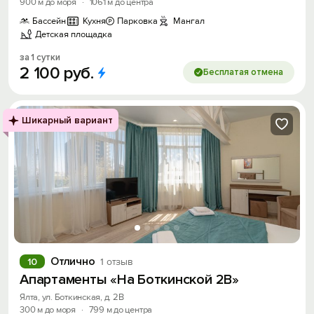
900 м до моря
·
1061 м до центра
Бассейн
Кухня
Парковка
Мангал
Детская площадка
за 1 сутки
2
100
руб.
Бесплатая отмена
Шикарный вариант
Отлично
10
1 отзыв
Апартаменты «На Боткинской 2В»
Ялта, ул. Боткинская, д. 2В
300 м до моря
·
799 м до центра