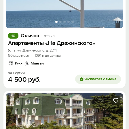
Отлично
10
1 отзыв
Апартаменты «На Дражинского»
Ялта, ул. Дражинского, д. 27/4
50 м до моря
·
1091 м до центра
Кухня
Мангал
за 1 сутки
4
500
руб.
Бесплатая отмена