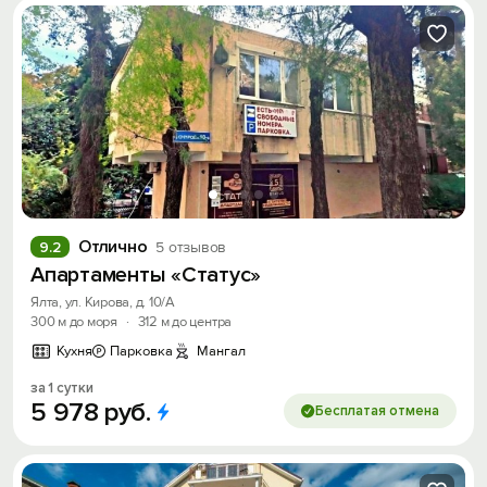
Отлично
9.2
5 отзывов
Апартаменты «Статус»
Ялта, ул. Кирова, д. 10/А
Вход на сайт
300 м до моря
·
312 м до центра
Войти или
Зарегистрироваться
Кухня
Парковка
Мангал
за 1 сутки
5
978
руб.
Бесплатая отмена