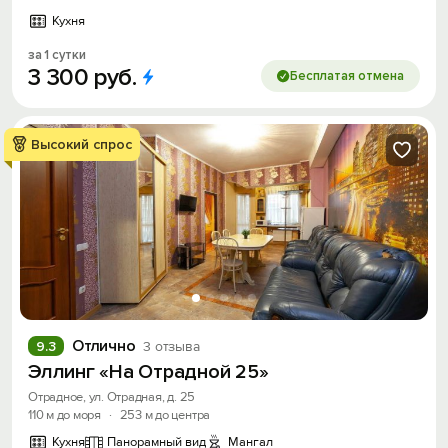
Кухня
за 1 сутки
3
300
руб.
Бесплатая отмена
Высокий спрос
Отлично
9.3
3 отзыва
Эллинг «На Отрадной 25»
Отрадное, ул. Отрадная, д. 25
110 м до моря
·
253 м до центра
Кухня
Панорамный вид
Мангал