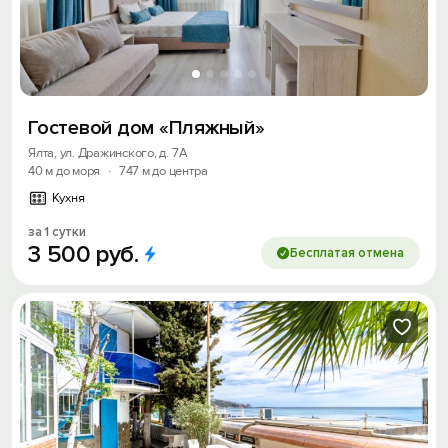
Гостевой дом «Пляжный»
Ялта, ул. Дражинского, д. 7А
40 м до моря
·
747 м до центра
Кухня
за 1 сутки
3
500
руб.
Бесплатая отмена