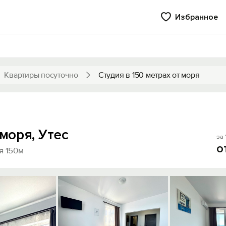
Избранное
Квартиры посуточно
Студия в 150 метрах от моря
 моря, Утес
за 
о
я 150м