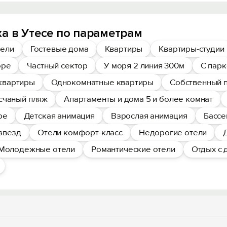
а в Утесе по параметрам
ели
Гостевые дома
Квартиры
Квартиры-студии
оре
Частный сектор
У моря 2 линия 300м
С пар
квартиры
Однокомнатные квартиры
Собственный 
счаный пляж
Апартаменты и дома 5 и более комнат
ре
Детская анимация
Взрослая анимация
Бассе
звезд
Отели комфорт-класс
Недорогие отели
Молодежные отели
Романтические отели
Отдых с 