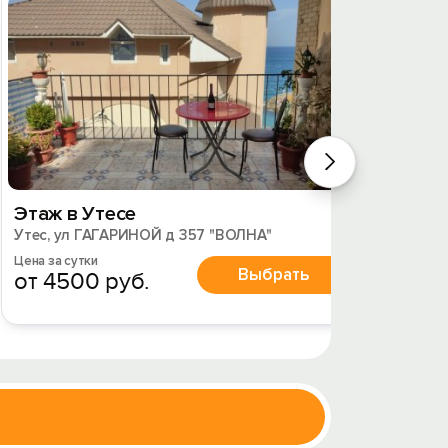
Этаж в Утесе
Кварт
Утес, ул ГАГАРИНОЙ д 357 "ВОЛНА"
Утес, 
Цена за сутки
Цена за 
Выбрать
от 4500 руб.
от 3