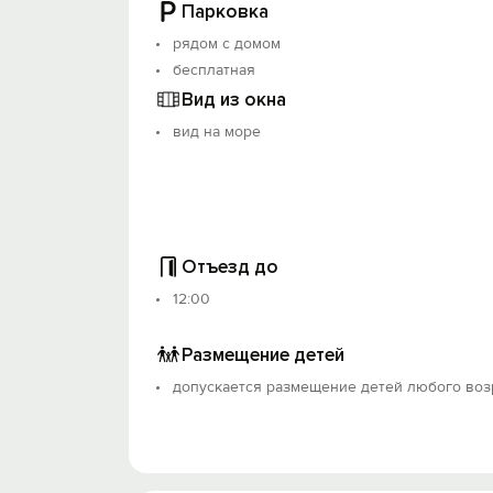
Парковка
Идеальное расположение – море рядом,
Продуманный интерьер – ничего лишнег
рядом с домом
бесплатная
Вид из окна
вид на море
Отъезд до
12:00
Размещение детей
допускается размещение детей любого воз