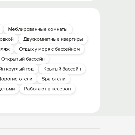
Меблированные комнаты
ковкой
Двухкомнатные квартиры
пляж
Отдых у моря с бассейном
Открытый бассейн
йн круглый год
Крытый бассейн
Дорогие отели
Spa-отели
детьми
Работают в несезон