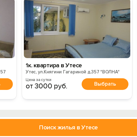
1к. квартира в Утесе
357
Утес, ул.Княгини Гагариной д.357 "ВОЛНА"
Цена за сутки
ь
Выбрать
от 3000 руб.
Поиск жилья в Утесе