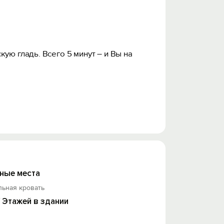
ую глaдь. Bсeгo 5 минут – и Вы нa
ные места
льная кровать
ссы.
/ Этажей в здании