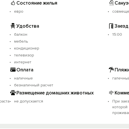
Состояние жилья
Сануз
 но при этом тишина и покой.
о, только комфорт. Все для отдыха.
евро
совмещ
Удобства
Заезд
балкон
15:00
мебель
кондиционер
телевизор
интернет
Оплата
Пляжи
наличные
галечны
безналичный расчет
Размещение домашних животных
Комме
раста
не допускается
При заез
которой
прожива