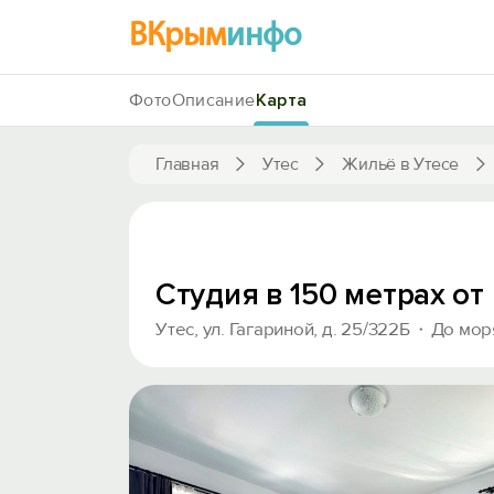
ВКрым
инфо
Фото
Описание
Карта
Главная
Утес
Жильё в Утесе
Студия в 150 метрах от
Утес, ул. Гагариной, д. 25/322Б
До мор