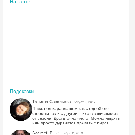
На карте
Скидка −5%
Подсказки
Хочешь дешевле? Оставь почту и получи
Татьяна Савельева
Август 9, 2017
промокод на первое бронирование!
Пляж под карандашом как с одной его
стороны так и с другой. Тихо в зависимости
от сезона. Достаточно чисто. Можно нырять
или просто дурачится прыгать с пирса
Алексей В.
Сентябрь 2, 2013