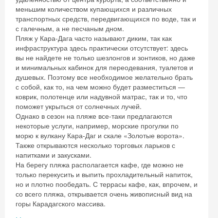
меньшим количеством купающихся и различных
транспортных средств, передвигающихся по воде, так и
с галечным, а не песчаным дном.
Пляж у Кара-Дага часто называют диким, так как
инфраструктура здесь практически отсутствует: здесь
вы не найдете не только шезлонгов и зонтиков, но даже
и минимальных кабинок для переодевания, туалетов и
душевых. Поэтому все необходимое желательно брать
с собой, как то, на чем можно будет разместиться —
коврик, полотенце или надувной матрас, так и то, что
поможет укрыться от солнечных лучей.
Однако в сезон на пляже все-таки предлагаются
некоторые услуги, например, морские прогулки по
морю к вулкану Кара-Даг и скале «Золотые ворота».
Также открываются несколько торговых ларьков с
напитками и закусками.
На берегу пляжа располагается кафе, где можно не
только перекусить и выпить прохладительный напиток,
но и плотно пообедать. С террасы кафе, как, впрочем, и
со всего пляжа, открывается очень живописный вид на
горы Карадагского массива.