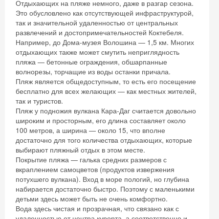
Отдыхающих на пляже немного, даже в разгар сезона.
Это обусловлено как отсутствующей инфраструктурой,
так и значительной удаленностью от центральных
развлечений и достопримечательностей Коктебеля.
Например, до Дома-музея Волошина — 1,5 км. Многих
отдыхающих также может смутить неприглядность
пляжа — бетонные ограждения, обшарпанные
волнорезы, торчащие из воды останки причала.
Пляж является общедоступным, то есть его посещение
бесплатно для всех желающих — как местных жителей,
так и туристов.
Пляж у подножия вулкана Кара-Даг считается довольно
широким и просторным, его длина составляет около
100 метров, а ширина — около 15, что вполне
достаточно для того количества отдыхающих, которые
выбирают пляжный отдых в этом месте.
Покрытие пляжа — галька средних размеров с
вкраплением самоцветов (продуктов извержения
потухшего вулкана). Вход в море пологий, но глубина
набирается достаточно быстро. Поэтому с маленькими
детьми здесь может быть не очень комфортно.
Вода здесь чистая и прозрачная, что связано как с
удаленностью от центра курорта, а соответственно и