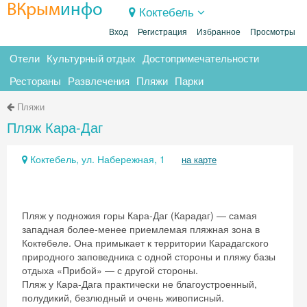
ВКрым
инфо
Коктебель
Вход
Регистрация
Избранное
Просмотры
Отели
Культурный отдых
Достопримечательности
Рестораны
Развлечения
Пляжи
Парки
Пляжи
Пляж Кара-Даг
Коктебель, ул. Набережная, 1
на карте
Пляж у подножия горы Кара-Даг (Карадаг) — самая
западная более-менее приемлемая пляжная зона в
Коктебеле. Она примыкает к территории Карадагского
природного заповедника с одной стороны и пляжу базы
отдыха «Прибой» — с другой стороны.
Пляж у Кара-Дага практически не благоустроенный,
полудикий, безлюдный и очень живописный.