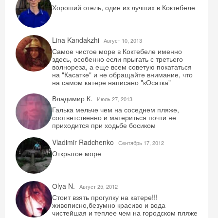
Получить промокод
Хороший отель, один из лучших в Коктебеле
Lina Kandakzhi
Август 10, 2013
Самое чистое море в Коктебеле именно
здесь, особенно если прыгать с третьего
волнореза, а еще всем советую покататься
на "Касатке" и не обращайте внимание, что
на самом катере написано "кОсатка"
Владимир К.
Июль 27, 2013
Галька мельче чем на соседнем пляже,
соответственно и материться почти не
приходится при ходьбе босиком
Vladimir Radchenko
Сентябрь 17, 2012
Открытое море
Оlya N.
Август 25, 2012
Стоит взять прогулку на катере!!!
живописно,безумно красиво и вода
чистейшая и теплее чем на городском пляже