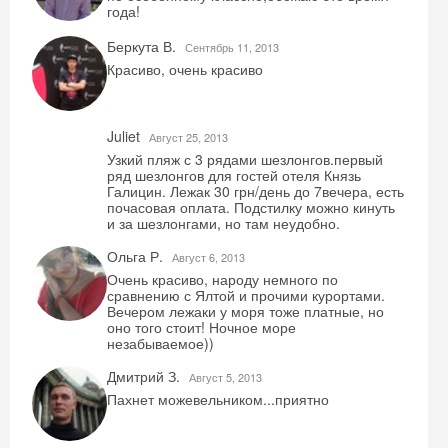
года!
Беркута В.
Сентябрь 11, 2013
Красиво, очень красиво
Juliet
Август 25, 2013
Скидка −5%
Узкий пляж с 3 рядами шезлонгов.первый
ряд шезлонгов для гостей отеля Князь
Галицин. Лежак 30 грн/день до 7вечера, есть
Хочешь дешевле? Оставь почту и получи
почасовая оплата. Подстилку можно кинуть
промокод на первое бронирование!
и за шезлонгами, но там неудобно.
Ольга Р.
Август 6, 2013
Очень красиво, народу немного по
сравнению с Ялтой и прочими курортами.
Вечером лежаки у моря тоже платные, но
Получить промокод
оно того стоит! Ночное море
незабываемое))
Дмитрий З.
Август 5, 2013
Пахнет можевельником...приятно