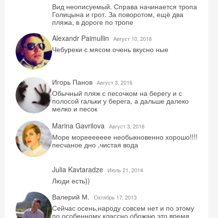
Вид неописуемый. Справа начинается тропа
Голицына и грот. За поворотом, ещё два
пляжа, в дороге по тропе
Alexandr Paimullin
Август 10, 2016
Чебуреки с мясом очень вкусно ные
Игорь Панов
Август 3, 2016
Обычный пляж с песочком на берегу и с
полосой гальки у берега, а дальше далеко
мелко и песок
Marina Gavrilova
Август 3, 2016
Море мореееееее необыкновенно хорошо!!!!
песчаное дно ,чистая вода
Julia Kavtaradze
Июль 21, 2014
Люди есть))
Валерий М.
Октябрь 17, 2013
Сейчас осень,народу совсем нет и по этому
по особенному классно,обожаю это время