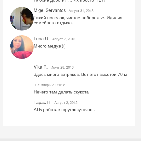
Скидка −5%
Migel Servantos
Август 31, 2013
Хочешь дешевле? Оставь почту и получи
Тихий поселок, чистое побережье. Идилия
семейного отдыха.
промокод на первое бронирование!
Lena U.
Август 7, 2013
Много медуз(((
Получить промокод
Vika R.
Июль 28, 2013
Здесь много ветряков. Вот этот высотой 70 м
Сентябрь 29, 2012
Нечего там делать скукота
Тарас Н.
Август 2, 2012
АТБ работает круглосуточно .