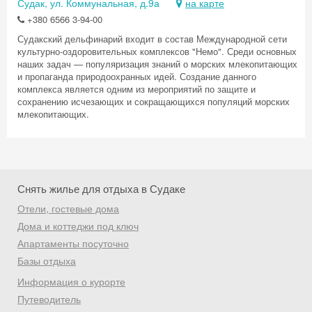
Судак, ул. Коммунальная, д.9а
на карте
+380 6566 3-94-00
Судакский дельфинарий входит в состав Международной сети
культурно-оздоровительных комплексов "Немо". Среди основных
наших задач — популяризация знаний о морских млекопитающих
и пропаганда природоохранных идей. Создание данного
комплекса является одним из мероприятий по защите и
сохранению исчезающих и сокращающихся популяций морских
млекопитающих.
Снять жилье для отдыха в Судаке
Отели, гостевые дома
Дома и коттеджи под ключ
Апартаменты посуточно
Скидка −5%
Базы отдыха
Хочешь дешевле? Оставь почту и получи
Информация о курорте
промокод на первое бронирование!
Путеводитель