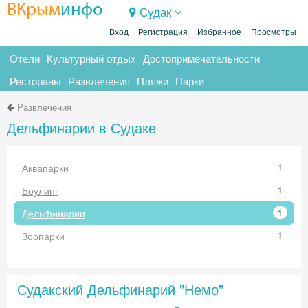
ВКрым
инфо
Судак
Вход
Регистрация
Избранное
Просмотры
Отели
Культурный отдых
Достопримечательности
Рестораны
Развлечения
Пляжи
Парки
Развлечения
Дельфинарии в Судаке
Аквапарки
1
Боулинг
1
Дельфинарии
1
Зоопарки
1
Судакский Дельфинарий "Немо"