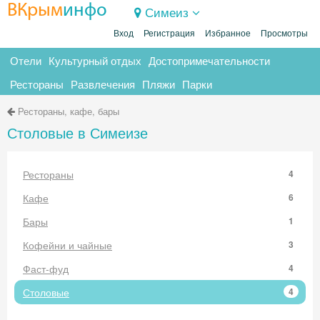
ВКрым
инфо
Симеиз
Вход
Регистрация
Избранное
Просмотры
Отели
Культурный отдых
Достопримечательности
Рестораны
Развлечения
Пляжи
Парки
Рестораны, кафе, бары
Столовые в Симеизе
Рестораны
4
Кафе
6
Бары
1
Кофейни и чайные
3
Фаст-фуд
4
Столовые
4