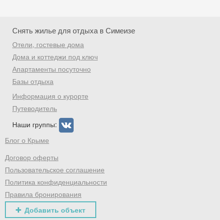
Скидка −5%
Снять жилье для отдыха в Симеизе
Хочешь дешевле? Оставь почту и получи
Отели, гостевые дома
промокод на первое бронирование!
Дома и коттеджи под ключ
Апартаменты посуточно
Базы отдыха
Получить промокод
Информация о курорте
Путеводитель
Наши группы:
Блог о Крыме
Договор оферты
Пользовательское соглашение
Политика конфиденциальности
Правила бронирования
Добавить объект