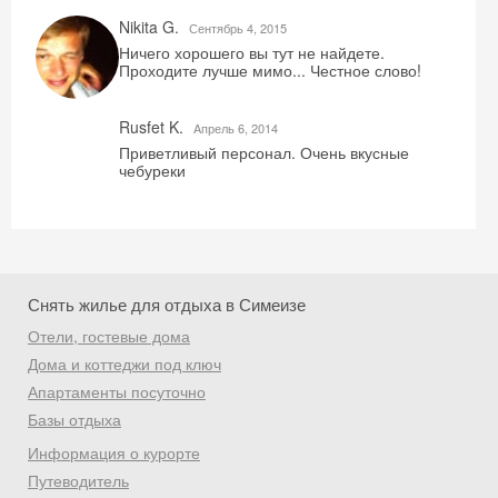
Nikita G.
Сентябрь 4, 2015
Ничего хорошего вы тут не найдете.
Проходите лучше мимо... Честное слово!
Rusfet K.
Aпрель 6, 2014
Приветливый персонал. Очень вкусные
Скидка −5%
чебуреки
Хочешь дешевле? Оставь почту и получи
промокод на первое бронирование!
Снять жилье для отдыха в Симеизе
Получить промокод
Отели, гостевые дома
Дома и коттеджи под ключ
Апартаменты посуточно
Базы отдыха
Информация о курорте
Путеводитель