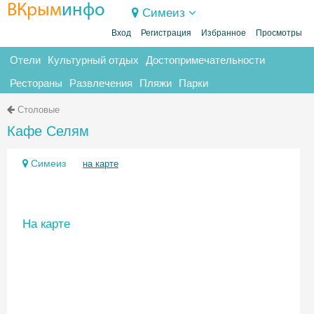
ВКрым
инфо
Симеиз
Вход
Регистрация
Избранное
Просмотры
Отели
Культурный отдых
Достопримечательности
Рестораны
Развлечения
Пляжи
Парки
Столовые
Кафе Селям
Симеиз
на карте
На карте