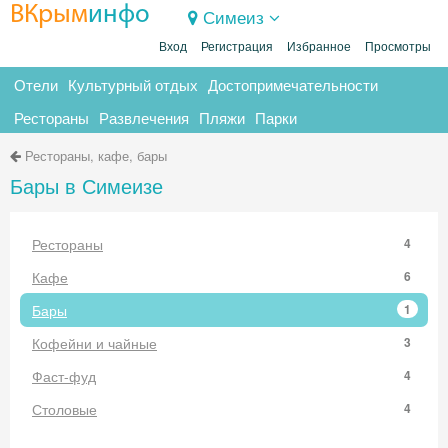
ВКрым
инфо
Симеиз
Вход
Регистрация
Избранное
Просмотры
Отели
Культурный отдых
Достопримечательности
Рестораны
Развлечения
Пляжи
Парки
Рестораны, кафе, бары
Бары в Симеизе
Рестораны
4
Кафе
6
Бары
1
Кофейни и чайные
3
Фаст-фуд
4
Столовые
4