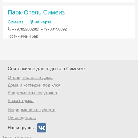
Парк-Отель Симеиз
Симеиз
на карте
+79782283282; +79780158892
Гостиничный бар
Снять жилье для отдыха в Симеизе
Отели, гостевые дома
Дома и коттеджи под ключ
Апартаменты посуточно
Базы отдыха
Скидка −5%
Информация о курорте
Хочешь дешевле? Оставь почту и получи
Путеводитель
промокод на первое бронирование!
Наши группы:
Блог о Крыме