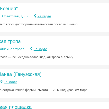
"Ксения"
. Советская, д. 62
на карте
мых ярких достопримечательностей поселка Симеиз.
кая тропа
олнечная тропа
на карте
тропа — пешеходно-велосипедная тропа в Крыму.
анеа (Генуэзская)
на карте
а остроконечной формы, высота — 70 м над уровнем моря.
вая площадка