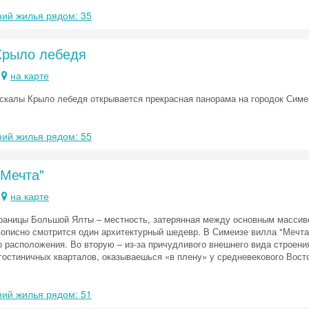
ий жилья рядом: 35
Крыло лебедя
на карте
скалы Крыло лебедя открывается прекрасная панорама на городок Симеи
ий жилья рядом: 55
"Мечта"
на карте
Скидка −5%
раницы Большой Ялты – местность, затерянная между основным массив
Хочешь дешевле? Оставь почту и получи промокод
описно смотрится один архитектурный шедевр. В Симеизе вилла "Мечта"
первое бронирование!
о расположения. Во вторую – из-за причудливого внешнего вида строения
гостиничных кварталов, оказываешься «в плену» у средневекового Восто
Получить промокод
ий жилья рядом: 51