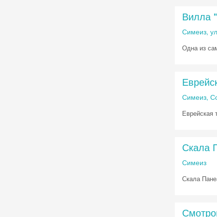
Вилла 
Симеиз, ул
Одна из са
Еврейс
Симеиз, С
Еврейская 
Скала П
Симеиз
Скала Пане
Смотро