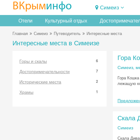
ВКрым
инфо
Симеиз
Отели
Культурный отдых
Достопримечате
Главная
Симеиз
Путеводитель
Интересные места
Интересные места в Симеизе
Гора К
Горы и скалы
6
Симеиз, м
Достопримечательности
7
Гора Кошка
Исторические места
2
лежащую ко
Храмы
1
Предложен
Скала 
Симеиз
Скала Дива