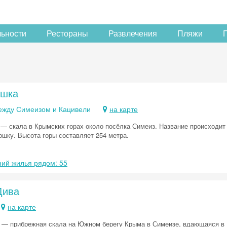
льности
Рестораны
Развлечения
Пляжи
ошка
ежду Симеизом и Кацивели
на карте
 — скала в Крымских горах около посёлка Симеиз. Название происходит
шку. Высота горы составляет 254 метра.
ий жилья рядом: 55
Дива
на карте
 — прибрежная скала на Южном берегу Крыма в Симеизе, вдающаяся в 