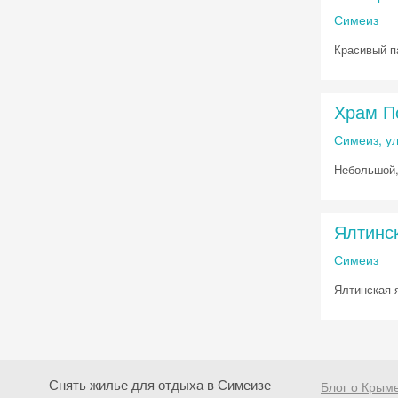
Симеиз
Красивый п
Храм П
Симеиз, ул
Небольшой,
Ялтинс
Симеиз
Ялтинская я
Снять жилье для отдыха в Симеизе
Блог о Крым