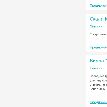
Предложен
Скала 
Симеиз
С вершины 
Предложен
Вилла 
Симеиз
Западные г
урочищ жив
уникальног
банальных 
Предложен