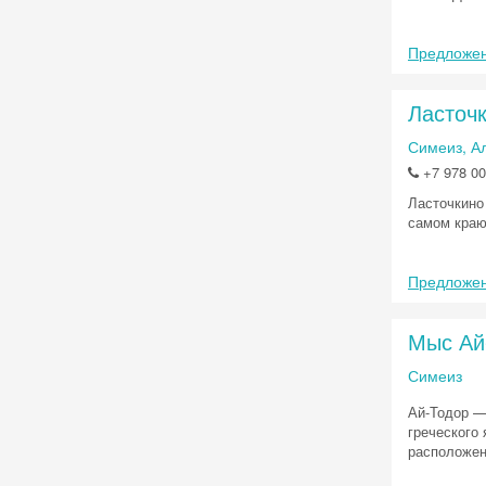
Предложен
Ласточк
Симеиз, А
+7 978 00
Ласточкино 
самом краю
Предложен
Мыс Ай
Симеиз
Ай-Тодор —
греческого
расположен