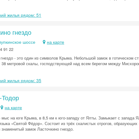
ий жилья рядом: 51
ино гнездо
лупкинское шоссе
на карте
4 91 22
гнездо - это один из символов Крыма. Небольшой замок в готическом ст
 38 метровой скалы, господствующей над всем берегом между Мисхоро
ий жилья рядом: 35
-Тодор
на карте
 мыс на юге Крыма, в 8,5 км к юго-западу от Ялты. Замыкает с запада Я
 языка «Святой Фёдор». Состоит из трёх скалистых отрогов, образующих 
 знаменитый замок Ласточкино гнездо.