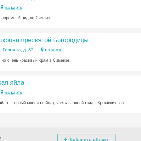
на карте
анорамный вид на Симеиз.
окрова пресвятой Богородицы
. Горького, д. 37
на карте
 но очень красивый храм в Симеизе.
кая яйла
на карте
йла - горный массив (яйла), часть Главной гряды Крымских гор.
е
Добавить объект