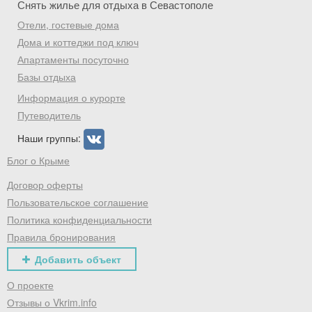
Скидка −5%
Снять жилье для отдыха в Севастополе
Отели, гостевые дома
Хочешь дешевле? Оставь почту и получи
Дома и коттеджи под ключ
промокод на первое бронирование!
Апартаменты посуточно
Базы отдыха
Информация о курорте
Получить промокод
Путеводитель
Наши группы:
Блог о Крыме
Договор оферты
Пользовательское соглашение
Политика конфиденциальности
Правила бронирования
Добавить объект
О проекте
Отзывы о Vkrim.info