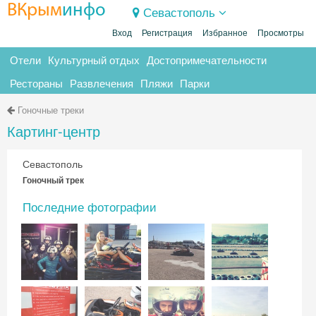
ВКрым
инфо
Севастополь
Вход
Регистрация
Избранное
Просмотры
Отели
Культурный отдых
Достопримечательности
Рестораны
Развлечения
Пляжи
Парки
Гоночные треки
Картинг-центр
Севастополь
Гоночный трек
Последние фотографии