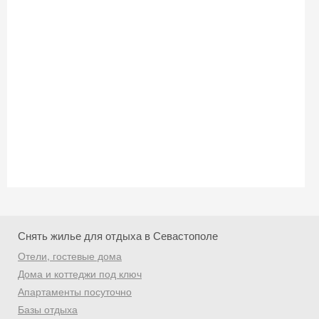
Скидка −5%
Хочешь дешевле? Оставь почту и получи
промокод на первое бронирование!
Получить промокод
Снять жилье для отдыха в Севастополе
Отели, гостевые дома
Дома и коттеджи под ключ
Апартаменты посуточно
Базы отдыха