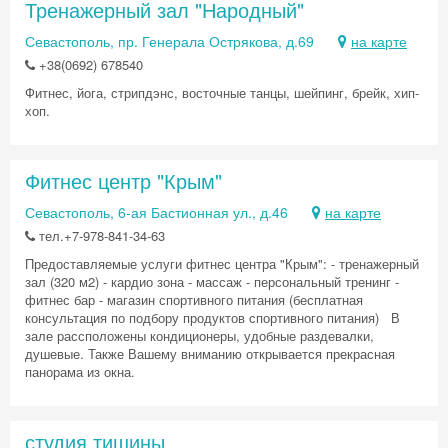
Тренажерный зал "Народный"
Севастополь, пр. Генерала Острякова, д.69
на карте
+38(0692) 678540
Фитнес, йога, стрипдэнс, восточные танцы, шейпинг, брейк, хип-
хоп.
Фитнес центр "Крым"
Севастополь, 6-ая Бастионная ул., д.46
на карте
тел.+7-978-841-34-63
Предоставляемые услуги фитнес центра "Крым": - тренажерный
зал (320 м2) - кардио зона - массаж - персональный тренинг -
фитнес бар - магазин спортивного питания (бесплатная
консультация по подбору продуктов спортивного питания) В
зале рассположены кондиционеры, удобные раздевалки,
душевые. Также Вашему вниманию открывается прекрасная
панорама из окна.
студия тишины