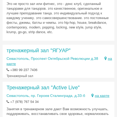
Это не просто зал или фитнес, это - денс клуб, сделанный
танцорами для танцоров. это качественное, оригинальное и
лучшее преподавание танца. это индивидуальный подход к
каждому ученику. это самосовершенствование. это постоянные
фесты, джемы, батлы и чемпы. это hip-hop, house, breakdance,
contemporary, modern, popping, locking, new style, jump style,
krump, go-go, strip dance, etc.
Скидка −5%
тренажерный зал "ЯГУАР"
Хочешь дешевле? Оставь почту и получи
Севастополь, Проспект Октябрьской Революции д.38
на
промокод на первое бронирование!
карте
+380 99 237 7436
Тренажерный зал
Тренажерный зал "Active Live"
Получить промокод
Севастополь, пр. Героев Сталинграда, д.33-б
на карте
+7 (978) 767 54 34
Занятия в тренажерном зале дают Вам возможность улучшать,
поддерживать, восстанавливать свое здоровье, нормализовать