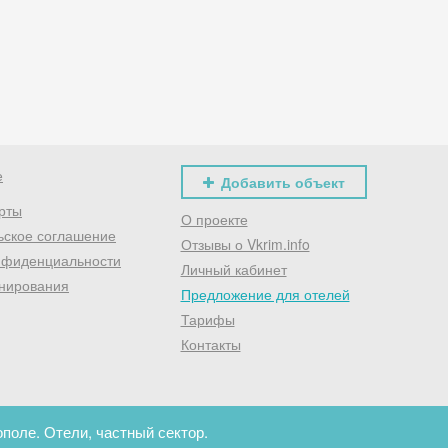
Хочешь дешевле? Оставь почту и получи промокод
первое бронирование!
Получить промокод
е
Добавить объект
рты
О проекте
ьское соглашение
Отзывы о Vkrim.info
нфиденциальности
Личный кабинет
нирования
Предложение для отелей
Тарифы
Контакты
поле. Отели, частный сектор.