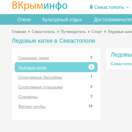
ВКрым
инфо
Севастополь
Отели
Культурный отдых
Достопримечате
Главная
Севастополь
Путеводитель
Спорт
Ледовые кат
Ледовые катки в Севастополе
Ледовы
Гоночные треки
3
Севастопол
Ледовые катки
1
Спортивные бассейны
1
Спортивные площадки
5
Стадионы
2
Фитнес-клубы
18