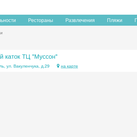
льности
Рестораны
Развлечения
Пляжи
ки
й каток ТЦ "Муссон"
ь, ул. Вакуленчука, д.29
на карте
Скидка −5%