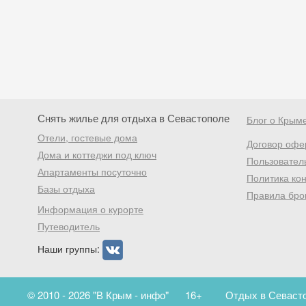
Снять жилье для отдыха в Севастополе
Блог о Крым
Отели, гостевые дома
Договор офе
Дома и коттеджи под ключ
Пользовател
Апартаменты посуточно
Политика ко
Базы отдыха
Правила бро
Информация о курорте
Путеводитель
Наши группы:
© 2010 - 2026 "В Крым - инфо"
16+
Отдых в Севасто