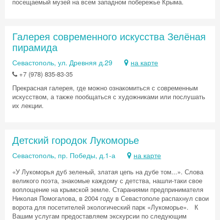
посещаемый музей на всем западном побережье Крыма.
Галерея современного искусства Зелёная
пирамида
Севастополь, ул. Древняя д.29
на карте
+7 (978) 835-83-35
Прекрасная галерея, где можно ознакомиться с современным
Скидка −5%
искусством, а также пообщаться с художниками или послушать
их лекции.
Хочешь дешевле? Оставь почту и получи
промокод на первое бронирование!
Детский городок Лукоморье
Севастополь, пр. Победы, д.1-а
на карте
«У Лукоморья дуб зеленый, златая цепь на дубе том...». Слова
Получить промокод
великого поэта, знакомые каждому с детства, нашли-таки свое
воплощение на крымской земле. Стараниями предпринимателя
Николая Помогалова, в 2004 году в Севастополе распахнул свои
ворота для посетителей экологический парк «Лукоморье». К
Вашим услугам предоставляем экскурсии по следующим