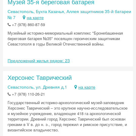
Музей 35-я береговая батарея
Севастополь, Бухта Казачья, Аллея защитников 35-й батареи
№ 7
на карте
+7 (978) 860-87-59
Музейный историко-мемориальный комплекс "Бронебашенная
береговая батарея №35" посвящен героическим защитникам
Севастополя в годы Великой Отечественной войны.
Предложений жилья рядом: 23
Херсонес Таврический
Севастополь, ул. Древняя д.1
на карте
+7 (978) 110-26-21
Государственный историко-археологический музей-заповедник
Херсонес Таврический – это крупное научно-исследовательское
и музейное учреждение, владеющее 418 га археологической
территории. Древний город Херсонес Таврический был основан
греками в V в. до н. э., город пережил и римское присутствие, и
византийское владычество.