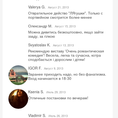
Valerya G.
Август 21, 2013
Отвратильное действо "ЛЯгушки". Только с
портвейном смотрится более-менее
Олександр М.
Август 15, 2013
Можна дивитись безкоштоовно, якщо зайти
ззаду, за гілкою
Svyatoslav K.
Август 13, 2013
Рекомендую виставу 'Очень романтическая
комедия'! Весела, легка та сучасна, котра
сподобається і дорослим і дітям!
Скидка −5%
IGOR F.
Август 9, 2013
Заранее приходить надо, но без фанатизма.
Хочешь дешевле? Оставь почту и получи
Вход начинается в 18-30
промокод на первое бронирование!
Ksenia S.
Июль 29, 2013
Отличные постановки по вечерам!
Получить промокод
Vladimir S.
Июль 26, 2013