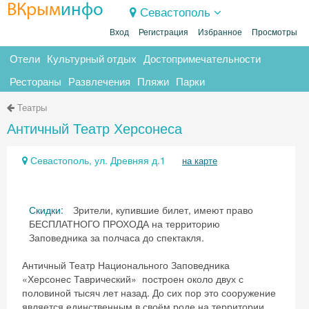
ВКрым
инфо
Севастополь
Вход
Регистрация
Избранное
Просмотры
Отели
Культурный отдых
Достопримечательности
Рестораны
Развлечения
Пляжи
Парки
Театры
Античный Театр Херсонеса
Севастополь, ул. Древняя д.1
на карте
Скидки:
Зрители, купившие билет, имеют право
БЕСПЛАТНОГО ПРОХОДА на территорию
Заповедника за полчаса до спектакля.
Античный Театр Национального Заповедника
«Херсонес Таврический» построен около двух с
половиной тысяч лет назад. До сих пор это сооружение
является единственным в своём роде на территории