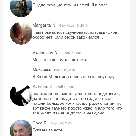
Быдло официантка, и нет wi- fi в баре.
Margarita N.
Сентябрь 10, 2013
Нам показалось скучновато, аттракционов
особо нет...или сезон закончился...
Viacheslav N.
Июль 27, 2013
Можно отдохнуть с детьми.
Скидка −5%
Maksssss
Июнь 12, 2013
Хочешь дешевле? Оставь почту и получи
В Кафе Мельница очень долго несут еду.
промокод на первое бронирование!
Kathrine Z.
Май 19, 2013
великолепное место для отдыха с детками,
даже для наших деток - по год и четыре
нашли большое количество развлечений. но
вот кафе там-это просто ужас. мало того что
Получить промокод
все курят, так еще долго и невкусно
Сосо П.
Mарт 24, 2013
Гуляем аместе