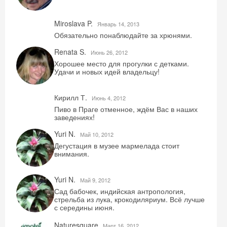
Miroslava P.
Январь 14, 2013
Обязательно понаблюдайте за хрюнями.
Renata S.
Июнь 26, 2012
Хорошее место для прогулки с детками.
Удачи и новых идей владельцу!
Кирилл Т.
Июнь 4, 2012
Пиво в Праге отменное, ждём Вас в наших
заведениях!
Yuri N.
Май 10, 2012
Дегустация в музее мармелада стоит
внимания.
Yuri N.
Май 9, 2012
Сад бабочек, индийская антропология,
стрельба из лука, крокодиляриум. Всё лучше
с середины июня.
Naturesquare
Mарт 16, 2012