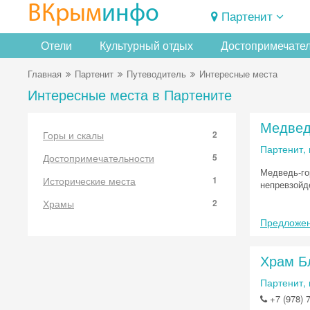
ВКрым
инфо
Партенит
Отели
Культурный отдых
Достопримечате
Главная
Партенит
Путеводитель
Интересные места
Интересные места в Партените
Медвед
Горы и скалы
2
Партенит,
Достопримечательности
5
Медведь-го
Исторические места
1
непревзойд
Храмы
2
Предложен
Храм Б
Партенит, 
+7 (978) 