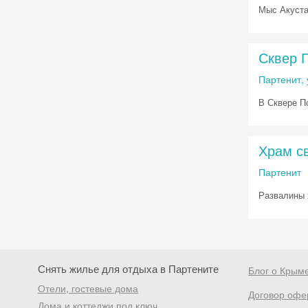
Мыс Акустан
Сквер 
Партенит,
В Сквере П
Храм св
Партенит
Развалины 
Снять жилье для отдыха в Партените
Блог о Крым
Отели, гостевые дома
Договор офе
Дома и коттеджи под ключ