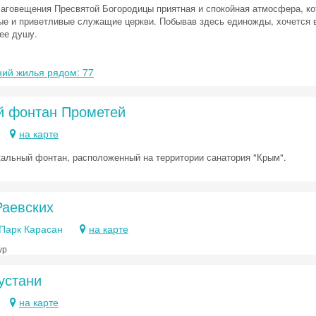
аговещения Пресвятой Богородицы приятная и спокойная атмосфера, ко
е и приветливые служащие церкви. Побывав здесь единожды, хочется ве
ее душу.
ий жилья рядом: 77
 фонтан Прометей
на карте
альный фонтан, расположенный на территории санатория "Крым".
Скидка −5%
Раевских
Хочешь дешевле? Оставь почту и получи промокод
первое бронирование!
 Парк Карасан
на карте
ур
устани
Получить промокод
на карте