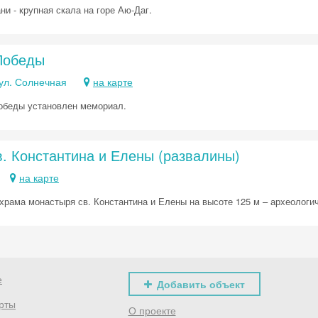
и - крупная скала на горе Аю-Даг.
Победы
 ул. Солнечная
на карте
обеды установлен мемориал.
. Константина и Елены (развалины)
на карте
храма монастыря св. Константина и Елены на высоте 125 м – археологич
е
Добавить объект
рты
О проекте