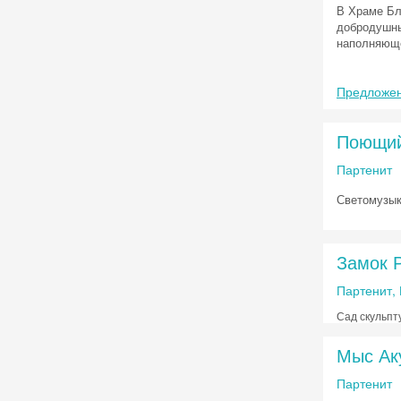
В Храме Бл
добродушны
наполняющ
Предложен
Поющий
Партенит
Светомузык
Замок 
Партенит,
Сад скульпт
Мыс Ак
Партенит