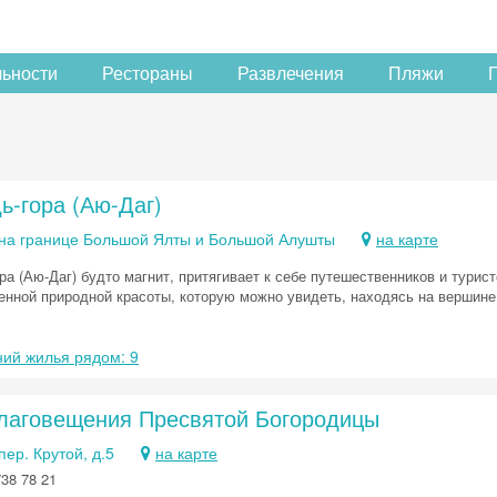
льности
Рестораны
Развлечения
Пляжи
ь-гора (Аю-Даг)
 на границе Большой Ялты и Большой Алушты
на карте
ра (Аю-Даг) будто магнит, притягивает к себе путешественников и тури
енной природной красоты, которую можно увидеть, находясь на вершине
ий жилья рядом: 9
лаговещения Пресвятой Богородицы
пер. Крутой, д.5
на карте
738 78 21