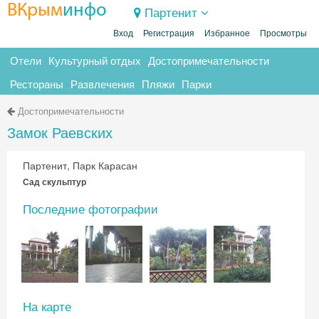
ВКрым
инфо
Партенит
Вход
Регистрация
Избранное
Просмотры
Отели
Культурный отдых
Достопримечательности
Рестораны
Развлечения
Пляжи
Парки
Достопримечательности
Замок Раевских
Партенит, Парк Карасан
Сад скульптур
Последние фотографии
На карте