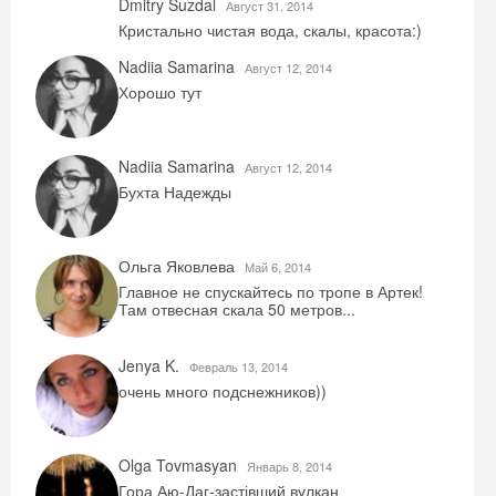
Dmitry Suzdal
Август 31, 2014
Кристально чистая вода, скалы, красота:)
Nadiia Samarina
Август 12, 2014
Хорошо тут
Nadiia Samarina
Август 12, 2014
Скидка −5%
Бухта Надежды
Хочешь дешевле? Оставь почту и получи
промокод на первое бронирование!
Ольга Яковлева
Май 6, 2014
Главное не спускайтесь по тропе в Артек!
Там отвесная скала 50 метров...
Jenya K.
Получить промокод
Февраль 13, 2014
очень много подснежников))
Olga Tovmasyan
Январь 8, 2014
Гора Аю-Даг-застівший вулкан