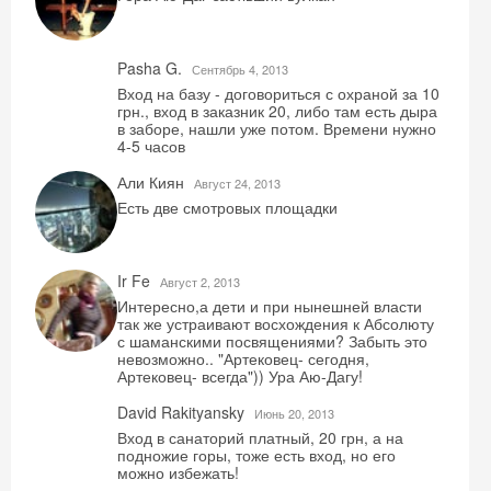
Pasha G.
Сентябрь 4, 2013
Вход на базу - договориться с охраной за 10
грн., вход в заказник 20, либо там есть дыра
в заборе, нашли уже потом. Времени нужно
4-5 часов
Али Киян
Август 24, 2013
Есть две смотровых площадки
Ir Fe
Август 2, 2013
Интересно,а дети и при нынешней власти
так же устраивают восхождения к Абсолюту
с шаманскими посвящениями? Забыть это
невозможно.. "Артековец- сегодня,
Артековец- всегда")) Ура Аю-Дагу!
David Rakityansky
Июнь 20, 2013
Вход в санаторий платный, 20 грн, а на
подножие горы, тоже есть вход, но его
можно избежать!