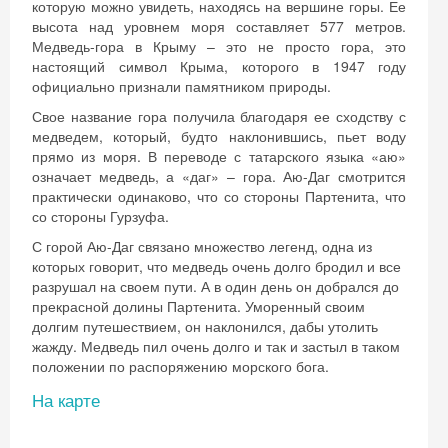
которую можно увидеть, находясь на вершине горы. Ее
высота над уровнем моря составляет 577 метров.
Медведь-гора в Крыму – это не просто гора, это
настоящий символ Крыма, которого в 1947 году
официально признали памятником природы.
Свое название гора получила благодаря ее сходству с
медведем, который, будто наклонившись, пьет воду
прямо из моря. В переводе с татарского языка «аю»
означает медведь, а «даг» – гора. Аю-Даг смотрится
практически одинаково, что со стороны Партенита, что
со стороны Гурзуфа.
С горой Аю-Даг связано множество легенд, одна из
которых говорит, что медведь очень долго бродил и все
разрушал на своем пути. А в один день он добрался до
прекрасной долины Партенита. Уморенный своим
долгим путешествием, он наклонился, дабы утолить
жажду. Медведь пил очень долго и так и застыл в таком
положении по распоряжению морского бога.
На карте