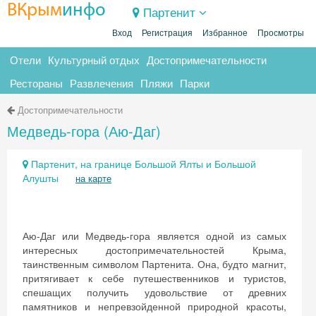
ВКрым
инфо
Партенит
Вход
Регистрация
Избранное
Просмотры
Отели
Культурный отдых
Достопримечательности
Рестораны
Развлечения
Пляжи
Парки
Достопримечательности
Медведь-гора (Аю-Даг)
Партенит, на границе Большой Ялты и Большой
Алушты
на карте
Аю-Даг или Медведь-гора является одной из самых
интересных достопримечательностей Крыма,
таинственным символом Партенита. Она, будто магнит,
притягивает к себе путешественников и туристов,
спешащих получить удовольствие от древних
памятников и непревзойденной природной красоты,