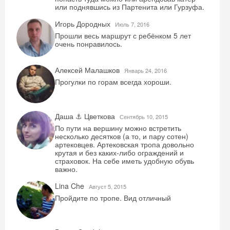
или поднявшись из Партенита или Гурзуфа.
Игорь Дородных
Июль 7, 2016
Прошли весь маршрут с ребёнком 5 лет
очень понравилось.
Алексей Малашков
Январь 24, 2016
Прогулки по горам всегда хороши.
Даша ⚓ Цветкова
Сентябрь 10, 2015
По пути на вершину можно встретить
несколько десятков (а то, и пару сотен)
артековцев. Артековская тропа довольно
крутая и без каких-либо ограждений и
страховок. На себе иметь удобную обувь
важно.
Lina Che
Август 5, 2015
Пройдите по тропе. Вид отличный