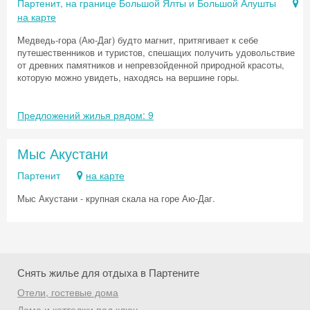
Партенит, на границе Большой Ялты и Большой Алушты
на карте
Медведь-гора (Аю-Даг) будто магнит, притягивает к себе
путешественников и туристов, спешащих получить удовольствие
от древних памятников и непревзойденной природной красоты,
которую можно увидеть, находясь на вершине горы.
Предложений жилья рядом: 9
Мыс Акустани
Партенит
на карте
Мыс Акустани - крупная скала на горе Аю-Даг.
Снять жилье для отдыха в Партените
Отели, гостевые дома
Скидка −5%
Дома и коттеджи под ключ