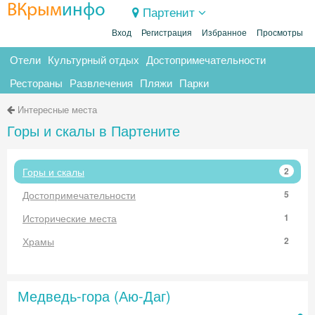
ВКрым
инфо
Партенит
Вход
Регистрация
Избранное
Просмотры
Отели
Культурный отдых
Достопримечательности
Рестораны
Развлечения
Пляжи
Парки
Интересные места
Горы и скалы в Партените
Горы и скалы
2
Достопримечательности
5
Исторические места
1
Храмы
2
Медведь-гора (Аю-Даг)