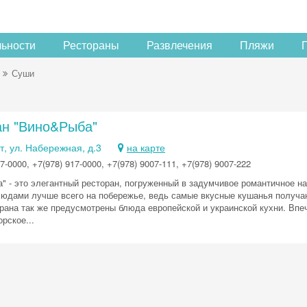
льности
Рестораны
Развлечения
Пляжи
Суши
ан "Вино&Рыба"
, ул. Набережная, д.3
на карте
7-0000, +7(978) 917-0000, +7(978) 9007-111, +7(978) 9007-222
" - это элегантный ресторан, погруженный в задумчивое романтичное н
юдами лучше всего на побережье, ведь самые вкусные кушанья получаю
рана так же предусмотрены блюда европейской и украинской кухни. Впе
рское...
Скидка −5%