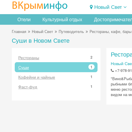
ВКрым
инфо
Новый Свет
Отели
Культурный отдых
Достопримечате
Главная
Новый Свет
Путеводитель
Рестораны, кафе, бары
Суши в Новом Свете
Рестор
Рестораны
2
Новый Свет
Суши
1
+7-978-91
Кофейни и чайные
1
"Вино&Рыба
рыбными бл
Фаст-фуд
1
меню ресто
видом на мо