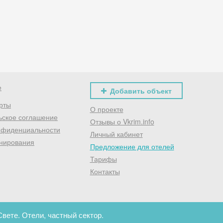
Хочешь дешевле? Оставь почту и получи промокод
первое бронирование!
Получить промокод
е
Добавить объект
рты
О проекте
ьское соглашение
Отзывы о Vkrim.info
нфиденциальности
Личный кабинет
нирования
Предложение для отелей
Тарифы
Контакты
вете. Отели, частный сектор.