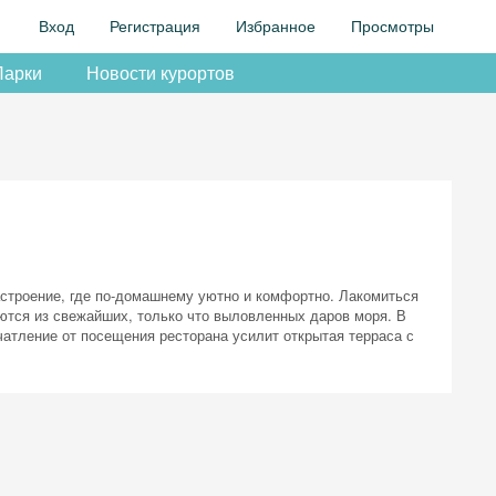
Вход
Регистрация
Избранное
Просмотры
Парки
Новости курортов
астроение, где по-домашнему уютно и комфортно. Лакомиться
тся из свежайших, только что выловленных даров моря. В
чатление от посещения ресторана усилит открытая терраса с