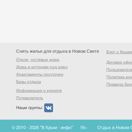
Снять жилье для отдыха в Новом Свете
Блог о Крым
Отели, гостевые дома
Договор офе
Дома и коттеджи под ключ
Пользовател
Апартаменты посуточно
Политика ко
Базы отдыха
Правила бро
Информация о курорте
Путеводитель
Наши группы:
© 2010 - 2026 "В Крым - инфо"
16+
Отдых в Новом С