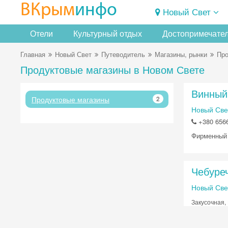
ВКрым
инфо
Новый Свет
Отели
Культурный отдых
Достопримечате
Главная
Новый Свет
Путеводитель
Магазины, рынки
Про
Продуктовые магазины в Новом Свете
Винный
Продуктовые магазины
2
Новый Свет
+380 656
Фирменный 
Чебуре
Новый Све
Закусочная,