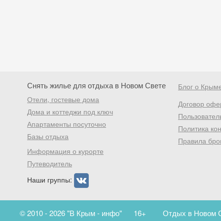
Снять жилье для отдыха в Новом Свете
Блог о Крым
Отели, гостевые дома
Договор офе
Дома и коттеджи под ключ
Пользовател
Апартаменты посуточно
Политика ко
Базы отдыха
Правила бро
Информация о курорте
Путеводитель
Наши группы:
© 2010 - 2026 "В Крым - инфо"
16+
Отдых в Новом С