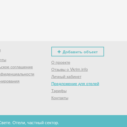
Хочешь дешевле? Оставь почту и получи промокод
первое бронирование!
Получить промокод
е
Добавить объект
рты
О проекте
ьское соглашение
Отзывы о Vkrim.info
нфиденциальности
Личный кабинет
нирования
Предложение для отелей
Тарифы
Контакты
вете. Отели, частный сектор.