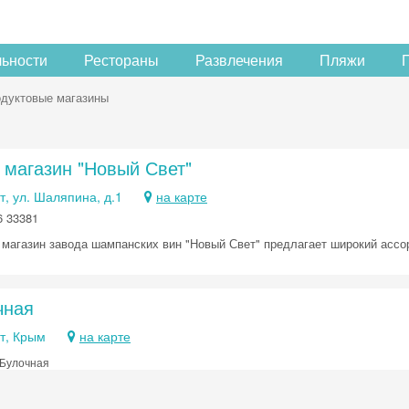
льности
Рестораны
Развлечения
Пляжи
дуктовые магазины
 магазин "Новый Свет"
, ул. Шаляпина, д.1
на карте
6 33381
магазин завода шампанских вин "Новый Свет" предлагает широкий ассо
чная
т, Крым
на карте
 Булочная
Скидка −5%